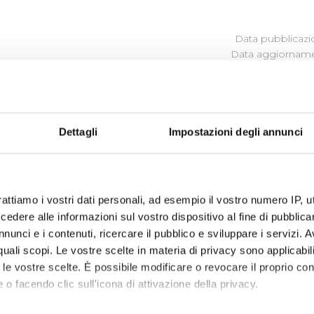
Data pubblicazi
Data aggiornamen
ROCEDIMENTO
Dettagli
Impostazioni degli annunci
ina i procedimenti amministrativi relativi alla realizzazione d
detta normativa, pubblica il procedimento di esproprio qual
rattiamo i vostri dati personali, ad esempio il vostro numero IP, 
enza.
dere alle informazioni sul vostro dispositivo al fine di pubblica
nunci e i contenuti, ricercare il pubblico e sviluppare i servizi. A
r quali scopi. Le vostre scelte in materia di privacy sono applicabi
to le vostre scelte. È possibile modificare o revocare il proprio 
 o facendo clic sull'icona di attivazione della privacy.