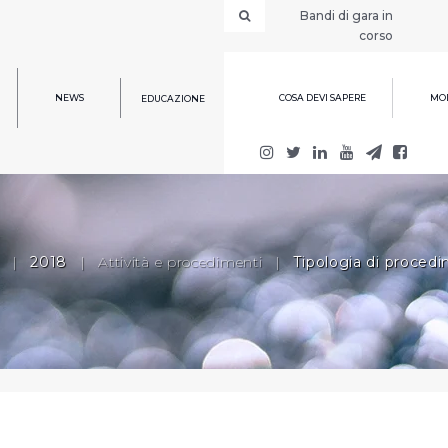
Bandi di gara in
corso
NEWS
COSA DEVI SAPERE
MOD
EDUCAZIONE
|
2018
|
Attività e procedimenti
|
Tipologia di proced