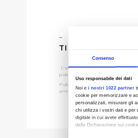
TIPOLOGIA DI P
Consenso
L'art.35 del D.lgs. 33/2013, discipl
pubblico interesse.
Uso responsabile dei dati
Publiacqua pertanto, ai sensi di 
Noi e
i nostri 1022 partner
t
amministrativo di propria compet
cookie per memorizzare e acce
personalizzati, misurare gli an
chi utilizza i vostri dati e pe
digitale in cui avete effettua
dalla Dichiarazione sui cookie