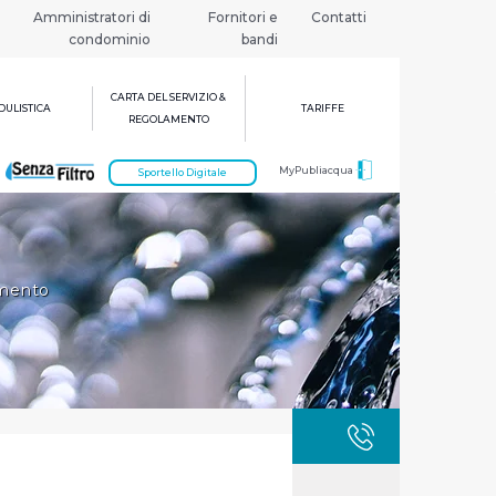
Amministratori di
Fornitori e
Contatti
condominio
bandi
CARTA DEL SERVIZIO &
ULISTICA
TARIFFE
REGOLAMENTO
MyPubliacqua
Sportello Digitale
imento
GUASTI
800 3