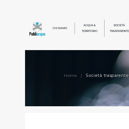
ACQUA &
SOCIETÀ
CHI SIAMO
TERRITORIO
TRASPARENTE
Home
|
Società trasparente