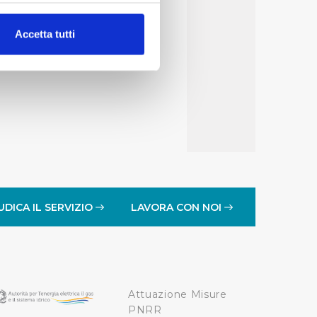
alche metro,
Accetta tutti
e specifiche (impronte
ezione dettagli
. Puoi
lità di base quali la
te dall’Utente e con i
affico sul nostro sito web,
idendo informazioni sul
 di analisi dei dati web,
UDICA IL SERVIZIO
LAVORA CON NOI
oni che l’Utente ha fornito
r le finalità sopra indicate.
Attuazione Misure
onando i singoli cookie
PNRR