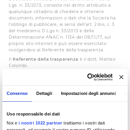
Lgs. n. 33/2013, consiste nel diritto attribuito a
qualunque cittadino di chiedere e ottenere
documenti, informazioni o dati che la Società ha
l’obbligo di pubblicare
,
ai sensi dell’art. 2-bis, c. 3
del medesimo D.Lgs n. 33/2013 e della
Determinazione ANAC n. 1134 del 08/11/17, sul
proprio sito internet e può essere esercitato
rivolgendosi al Referente della trasparenza.
Il
Referente della trasparenza
è il dott. Matteo
Colombi.
Il recapito appositamente dedicato alla
presentazione di dette istante è il seguente:
e-mail:
accessocivico@publiacqua.it
Consenso
Dettagli
Impostazioni degli annunci
In
La richiesta di accesso civico è gratuita, non deve
essere motivata e sostenuta da un interesse
qualificato e deve essere soddisfatta entro 30
Uso responsabile dei dati
giorni con la pubblicazione del documento,
Noi e
i nostri 1022 partner
trattiamo i vostri dati
dell’informazione o del dato richiesto sul sito
personali, ad esempio il vostro numero IP, utilizzando