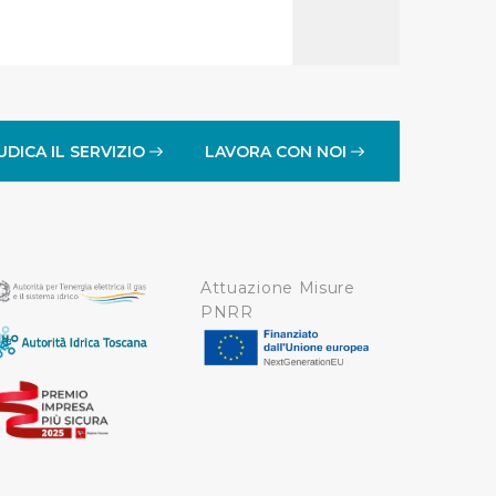
oni che l’Utente ha fornito
r le finalità sopra indicate.
onando i singoli cookie
UDICA IL SERVIZIO
LAVORA CON NOI
a tutti i cookie con la sola
impostazioni di default e
nto ad esclusione di quelli
Attuazione Misure
PNRR