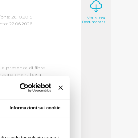
one: 26.10.2015
Visualizza
Documentazione
to: 22.06.2026
le presenza di fibre
oscana che si basa
 In sintesi sono stati
ini è stato calcolato
za totale della rete e
n bacino e la
Informazioni sui cookie
 in
in amianto
utilizzando tecnologie come i