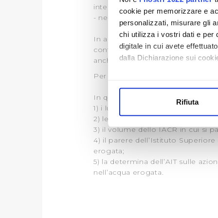
interessata
cookie per memorizzare e acce
- nel caso di adduttrici in cemento
personalizzati, misurare gli an
chi utilizza i vostri dati e pe
In alcuni casi i punti di campionam
digitale in cui avete effettua
conformità al D.Lgs.31/01 (29 punti)
dalla Dichiarazione sui cookie
anche punti aggiuntivi rispetto al
Per maggiori informazioni vedi la s
Con il tuo consenso, vorrem
raccogliere informazi
In questa sezione puoi trovare:
Rifiuta
Identificare il tuo di
1) i luoghi di campionamento
digitali).
2) le risultanze del campionamen
3) il volume dello IACR in cui si p
Approfondisci come vengono el
4) il parere dell’Istituto Superior
modificare o ritirare il tuo 
erogata;
5) la determina dell’AIT sulle azi
Utilizziamo dei cookie tecnic
nell’acqua erogata.
navigazione sulle pagine e l'
consensi dallo stesso prestat
per personalizzare contenuti
modo in cui l’Utente utilizza 