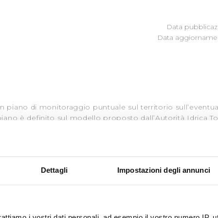
Data pubblicazi
Data aggiornamen
iano di monitoraggio puntuale sul territorio sull’eventua
piano è definito sul modello proposto dall’Autorità Idrica T
ssività dell’acqua e l’estensione delle tubazioni in amianto.
ribuzione in cui la qualità dell’acqua è omogenea, in tali bac
(Circolare Ministero della sanità n°42 dell’1/8/86), la lunghez
individuati così il numero di punti da campionare per ciascu
Dettagli
Impostazioni degli annunci
 ciascun punto.
relievo si sono presi in considerazione i seguenti criteri:
ossimità della stessa ma con sicura influenza della tubazione
 per quanto possibile al centro della tubazione o della rete 
rattiamo i vostri dati personali, ad esempio il vostro numero IP, 