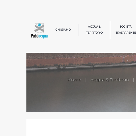
ACQUA &
SOCIETÀ
CHI SIAMO
TERRITORIO
TRASPARENTE
Home
|
Acqua & Territorio
|