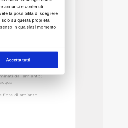
re annunci e contenuti
ttrice.
vete la possibilità di scegliere
li solo su questa proprietà
tine di
consenso in qualsiasi momento
 sono stati proposti
ca qui
).
alche metro,
Accetta tutti
e specifiche (impronte
rminati dall’amianto;
ezione dettagli
. Puoi
l’acqua
e fibre di amianto
lità di base quali la
te dall’Utente e con i
affico sul nostro sito web,
idendo informazioni sul
 di analisi dei dati web,