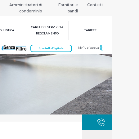
Amministratori di
Fornitori e
Contatti
condominio
bandi
CARTA DEL SERVIZIO &
ULISTICA
TARIFFE
REGOLAMENTO
MyPubliacqua
Sportello Digitale
GUASTI
800 3