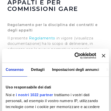
APPALTI E PER
COMMISSIONI GARE
Regolamento per la disciplina dei contratti e
degli appalti
Il presente
Regolamento
in vigore (visualizza
documentazione) ha lo scopo di delinerare, in
aderenza con la nuova normativa nazionale
vigente, una disciplina omogenea a tutti i
procedimenti, nel rispetto dei principi comunitari e
in aderenza a quanto disposto dall'art. 50 co 5 del
Consenso
Dettagli
Impostazioni degli annunci
In
D. Lgs. 36/2023 e s.m.i. in materia di
autoregolamentazione nei cd. settori speciali.
Uso responsabile dei dati
Regolamento nomina, composizione e
Noi e
i nostri 1022 partner
trattiamo i vostri dati
funzionamento delle commissioni giudicatrici e
personali, ad esempio il vostro numero IP, utilizzando
dei seggi di gara, nelle procedure per
tecnologie come i cookie per memorizzare e accedere
l'aggiudicazione dei contratti pubblici