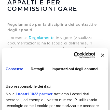
APPALTI E PER
COMMISSIONI GARE
Regolamento per la disciplina dei contratti e
degli appalti
Il presente
Regolamento
in vigore (visualizza
documentazione) ha lo scopo di delinerare, in
aderenza con la nuova normativa nazionale
vigente, una disciplina omogenea a tutti i
procedimenti, nel rispetto dei principi comunitari e
in aderenza a quanto disposto dall'art. 50 co 5 del
Consenso
Dettagli
Impostazioni degli annunci
In
D. Lgs. 36/2023 e s.m.i. in materia di
autoregolamentazione nei cd. settori speciali.
Uso responsabile dei dati
Regolamento nomina, composizione e
Noi e
i nostri 1022 partner
trattiamo i vostri dati
funzionamento delle commissioni giudicatrici e
personali, ad esempio il vostro numero IP, utilizzando
dei seggi di gara, nelle procedure per
tecnologie come i cookie per memorizzare e accedere
l'aggiudicazione dei contratti pubblici