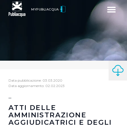
Toggle
MYPUBLIACQUA
navigatio
Data pubblicazione: 03.03.2020
Data aggiornamento: 02.02.2023
ATTI DELLE
AMMINISTRAZIONE
AGGIUDICATRICI E DEGLI