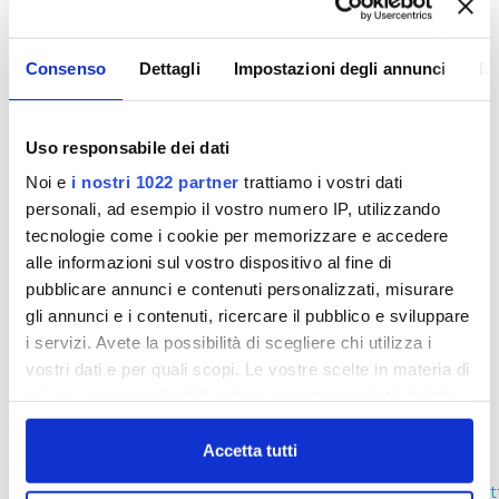
Contratti anno 2020 (II trim. agg.pagamento III
trim.)
Consenso
Dettagli
Impostazioni degli annunci
In
Contratti anno 2020 (II trim. agg. pagamento al
IIII trim.)
Contratti anno 2020 (III trim. )
Uso responsabile dei dati
Noi e
i nostri 1022 partner
trattiamo i vostri dati
Contratti anno 2020 (III trim. agg. pagamento al
IIII trim.)
personali, ad esempio il vostro numero IP, utilizzando
tecnologie come i cookie per memorizzare e accedere
Contratti anno 2020 (IIII trim.)
alle informazioni sul vostro dispositivo al fine di
pubblicare annunci e contenuti personalizzati, misurare
Affidamenti Diretti 2020 (I trimestre)
gli annunci e i contenuti, ricercare il pubblico e sviluppare
i servizi. Avete la possibilità di scegliere chi utilizza i
Affidamenti Diretti 2020 (II trimestre)
vostri dati e per quali scopi. Le vostre scelte in materia di
Affidamenti Diretti 2020 (III trimestre)
privacy sono applicabili solo su questa proprietà digitale
Affidamenti Diretti 2020 (IIII trimestre)
in cui avete effettuato le vostre scelte. È possibile
modificare o revocare il proprio consenso in qualsiasi
Accetta tutti
momento dalla Dichiarazione sui cookie o facendo clic
https://www.publiacqua.it/sites/publiacqua/files/contr