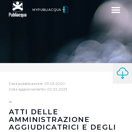
Toggle
MYPUBLIACQUA
navigatio
Data pubblicazione: 03.03.2020
Data aggiornamento: 02.02.2023
ATTI DELLE
AMMINISTRAZIONE
AGGIUDICATRICI E DEGLI