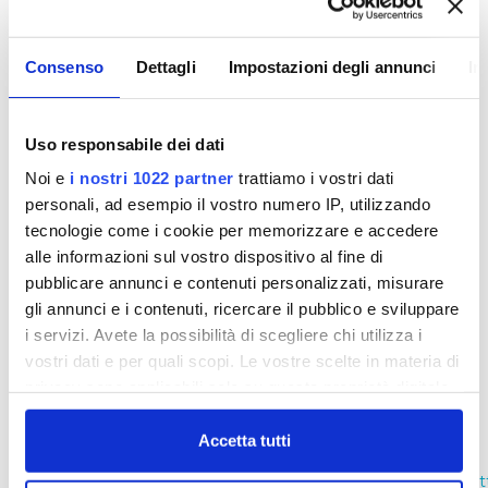
Contratti anno 2020 (II trim. agg.pagamento III
trim.)
Consenso
Dettagli
Impostazioni degli annunci
In
Contratti anno 2020 (II trim. agg. pagamento al
IIII trim.)
Contratti anno 2020 (III trim. )
Uso responsabile dei dati
Noi e
i nostri 1022 partner
trattiamo i vostri dati
Contratti anno 2020 (III trim. agg. pagamento al
IIII trim.)
personali, ad esempio il vostro numero IP, utilizzando
tecnologie come i cookie per memorizzare e accedere
Contratti anno 2020 (IIII trim.)
alle informazioni sul vostro dispositivo al fine di
pubblicare annunci e contenuti personalizzati, misurare
Affidamenti Diretti 2020 (I trimestre)
gli annunci e i contenuti, ricercare il pubblico e sviluppare
i servizi. Avete la possibilità di scegliere chi utilizza i
Affidamenti Diretti 2020 (II trimestre)
vostri dati e per quali scopi. Le vostre scelte in materia di
Affidamenti Diretti 2020 (III trimestre)
privacy sono applicabili solo su questa proprietà digitale
Affidamenti Diretti 2020 (IIII trimestre)
in cui avete effettuato le vostre scelte. È possibile
modificare o revocare il proprio consenso in qualsiasi
Accetta tutti
momento dalla Dichiarazione sui cookie o facendo clic
https://www.publiacqua.it/sites/publiacqua/files/contr