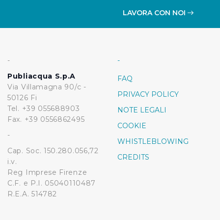
LAVORA CON NOI
-
-
Publiacqua S.p.A
FAQ
Via Villamagna 90/c -
PRIVACY POLICY
50126 Fi
Tel. +39 055688903
NOTE LEGALI
Fax. +39 0556862495
COOKIE
-
WHISTLEBLOWING
Cap. Soc. 150.280.056,72
CREDITS
i.v.
Reg Imprese Firenze
C.F. e P.I. 05040110487
R.E.A. 514782