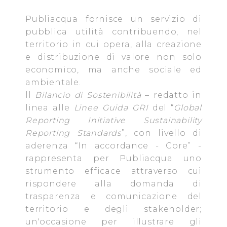
fruibile il sito web abilitandone funzionalità di base quali
Publiacqua fornisce un servizio di
la navigazione sulle pagine e l'accesso alle aree
protette. In linea con le preferenze manifestate
pubblica utilità contribuendo, nel
dall’Utente e con i consensi dallo stesso prestati, i
territorio in cui opera, alla creazione
cookie possono essere inoltre utilizzati per analizzare il
e distribuzione di valore non solo
traffico sul nostro sito web, per personalizzare
economico, ma anche sociale ed
contenuti ed annunci e per fornire funzionalità dei social
ambientale.
media, condividendo informazioni sul modo in cui
ll
Bilancio di Sostenibilità
– redatto in
l’Utente utilizza il nostro sito con i nostri partner. Tali
linea alle
Linee Guida GRI
del “
Global
soggetti, che si occupano di analisi dei dati web,
Reporting Initiative Sustainability
pubblicità e social media, potrebbero combinare le
Reporting Standards
”, con livello di
informazioni ricevute con altre informazioni che l’Utente
aderenza “In accordance - Core” -
ha fornito loro o che hanno raccolto dal suo utilizzo dei
rappresenta per Publiacqua uno
loro servizi.
strumento efficace attraverso cui
rispondere alla domanda di
Cliccando su "Accetta tutti", l'Utente accetta di
trasparenza e comunicazione del
memorizzare tutti i cookie sul dispositivo per le finalità
territorio e degli stakeholder;
sopra indicate.
un'occasione per illustrare gli