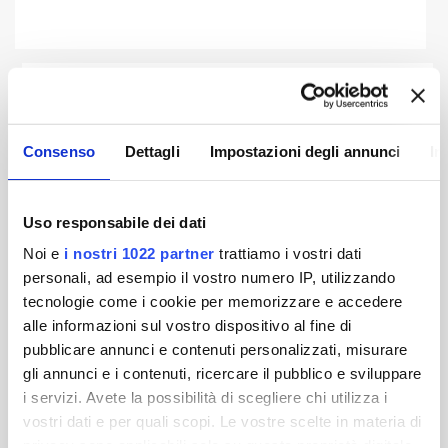
Archivio bilanci precedenti
Consenso
Dettagli
Impostazioni degli annunci
In
Bilancio 2023
Bilancio 2022
Uso responsabile dei dati
Noi e
i nostri 1022 partner
trattiamo i vostri dati
Bilancio 2021
Bilancio 2020
personali, ad esempio il vostro numero IP, utilizzando
tecnologie come i cookie per memorizzare e accedere
Bilancio 2019
Bilancio 2018
alle informazioni sul vostro dispositivo al fine di
pubblicare annunci e contenuti personalizzati, misurare
gli annunci e i contenuti, ricercare il pubblico e sviluppare
Bilancio 2017
Bilancio 2016
i servizi. Avete la possibilità di scegliere chi utilizza i
vostri dati e per quali scopi. Le vostre scelte in materia di
privacy sono applicabili solo su questa proprietà digitale