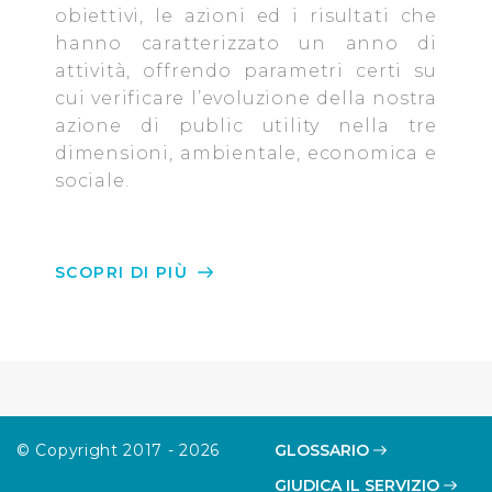
obiettivi, le azioni ed i risultati che
Cliccando su "Personalizza" l’Utente può gestire
hanno caratterizzato un anno di
direttamente le proprie preferenze selezionando i
attività, offrendo parametri certi su
singoli cookie desiderati e le terze parti destinatarie
cui verificare l’evoluzione della nostra
della condivisione di informazioni sopra indicata.
azione di public utility nella tre
dimensioni, ambientale, economica e
Cliccando su "Rifiuta" o sulla "X" posizionata in alto a
sociale.
destra in questo banner l’Utente rifiuta tutti i cookie con
la sola eccezione dei cookie tecnici. La chiusura del
presente banner comporta il permanere delle
impostazioni di default e dunque la continuazione della
SCOPRI DI PIÙ
navigazione in assenza di cookie o altri sistemi di
tracciamento ad esclusione di quelli tecnici
indispensabili per una corretta visualizzazione della
pagina.
© Copyright 2017 - 2026
GLOSSARIO
GIUDICA IL SERVIZIO