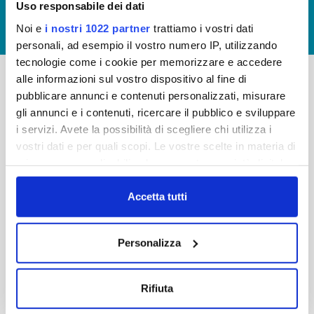
Uso responsabile dei dati
GIUDICA IL SERVIZIO
Noi e
i nostri 1022 partner
trattiamo i vostri dati
LAVORA CON NOI
personali, ad esempio il vostro numero IP, utilizzando
tecnologie come i cookie per memorizzare e accedere
alle informazioni sul vostro dispositivo al fine di
pubblicare annunci e contenuti personalizzati, misurare
-
-
gli annunci e i contenuti, ricercare il pubblico e sviluppare
Publiacqua S.p.A
FAQ
i servizi. Avete la possibilità di scegliere chi utilizza i
Via Villamagna 90/c -
vostri dati e per quali scopi. Le vostre scelte in materia di
PRIVACY POLICY
50126 Fi
privacy sono applicabili solo su questa proprietà digitale
Tel. +39 055688903
NOTE LEGALI
in cui avete effettuato le vostre scelte. È possibile
Fax. +39 0556862495
COOKIE
modificare o revocare il proprio consenso in qualsiasi
Accetta tutti
-
momento dalla Dichiarazione sui cookie o facendo clic
WHISTLEBLOWING
Cap. Soc. 150.280.056,72
sull'icona di attivazione della privacy.
CREDITS
Personalizza
i.v.
Reg Imprese Firenze
Con il tuo consenso, vorremmo anche:
C.F. e P.I. 05040110487
raccogliere informazioni sulla tua posizione
Rifiuta
R.E.A. 514782
geografica, con un'approssimazione di qualche