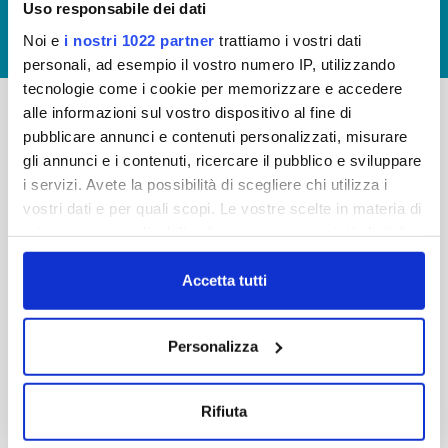
Uso responsabile dei dati
GIUDICA IL SERVIZIO
Noi e
i nostri 1022 partner
trattiamo i vostri dati
LAVORA CON NOI
personali, ad esempio il vostro numero IP, utilizzando
tecnologie come i cookie per memorizzare e accedere
alle informazioni sul vostro dispositivo al fine di
pubblicare annunci e contenuti personalizzati, misurare
-
-
gli annunci e i contenuti, ricercare il pubblico e sviluppare
Publiacqua S.p.A
FAQ
i servizi. Avete la possibilità di scegliere chi utilizza i
Via Villamagna 90/c -
vostri dati e per quali scopi. Le vostre scelte in materia di
PRIVACY POLICY
50126 Fi
privacy sono applicabili solo su questa proprietà digitale
Tel. +39 055688903
NOTE LEGALI
in cui avete effettuato le vostre scelte. È possibile
Fax. +39 0556862495
COOKIE
modificare o revocare il proprio consenso in qualsiasi
Accetta tutti
-
momento dalla Dichiarazione sui cookie o facendo clic
WHISTLEBLOWING
Cap. Soc. 150.280.056,72
sull'icona di attivazione della privacy.
CREDITS
Personalizza
i.v.
Reg Imprese Firenze
Con il tuo consenso, vorremmo anche:
C.F. e P.I. 05040110487
raccogliere informazioni sulla tua posizione
Rifiuta
R.E.A. 514782
geografica, con un'approssimazione di qualche