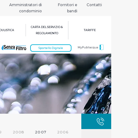
Amministratori di
Fornitori e
Contatti
condominio
bandi
CARTA DEL SERVIZIO &
ULISTICA
TARIFFE
REGOLAMENTO
MyPubliacqua
Sportello Digitale
GUASTI
800 3
9
2008
2007
2006