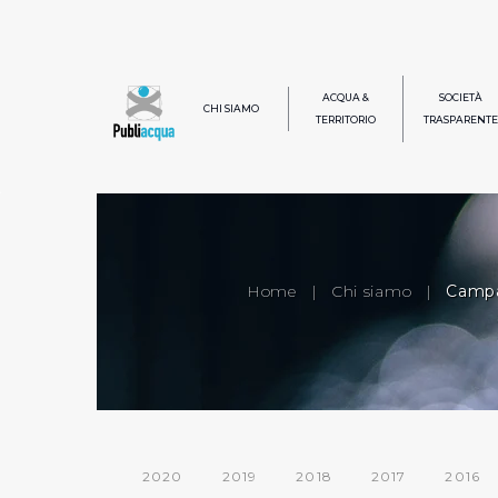
ACQUA &
SOCIETÀ
CHI SIAMO
TERRITORIO
TRASPARENTE
Home
|
Chi siamo
|
Campa
2020
2019
2018
2017
2016