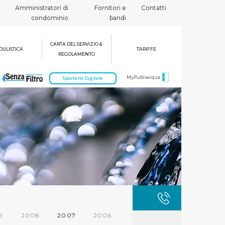
Amministratori di
Fornitori e
Contatti
condominio
bandi
CARTA DEL SERVIZIO &
ULISTICA
TARIFFE
REGOLAMENTO
MyPubliacqua
Sportello Digitale
GUASTI
800 3
9
2008
2007
2006