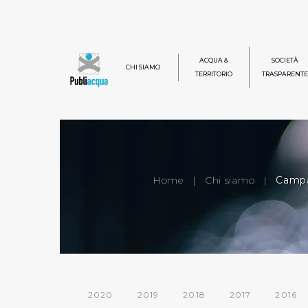
ACQUA &
SOCIETÀ
CHI SIAMO
TERRITORIO
TRASPARENTE
Home
|
Chi siamo
|
Campa
2020
2019
2018
2017
2016