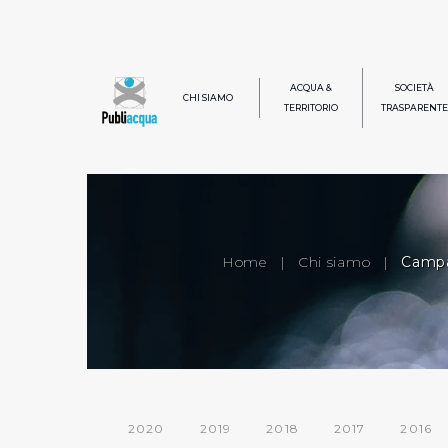
ACQUA &
SOCIETÀ
CHI SIAMO
TERRITORIO
TRASPARENTE
Home
|
Chi siamo
|
Campa
2020
2019
2018
2017
2016