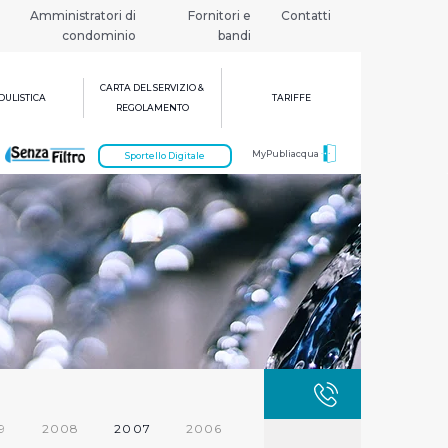
Amministratori di
Fornitori e
Contatti
condominio
bandi
CARTA DEL SERVIZIO &
ULISTICA
TARIFFE
REGOLAMENTO
MyPubliacqua
Sportello Digitale
GUASTI
800 3
9
2008
2007
2006