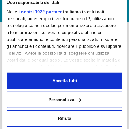
Uso responsabile dei dati
GIUDICA IL SERVIZIO
Noi e
i nostri 1022 partner
trattiamo i vostri dati
LAVORA CON NOI
personali, ad esempio il vostro numero IP, utilizzando
tecnologie come i cookie per memorizzare e accedere
alle informazioni sul vostro dispositivo al fine di
pubblicare annunci e contenuti personalizzati, misurare
-
-
gli annunci e i contenuti, ricercare il pubblico e sviluppare
Publiacqua S.p.A
FAQ
i servizi. Avete la possibilità di scegliere chi utilizza i
Via Villamagna 90/c -
vostri dati e per quali scopi. Le vostre scelte in materia di
PRIVACY POLICY
50126 Fi
privacy sono applicabili solo su questa proprietà digitale
Tel. +39 055688903
NOTE LEGALI
in cui avete effettuato le vostre scelte. È possibile
Fax. +39 0556862495
COOKIE
modificare o revocare il proprio consenso in qualsiasi
Accetta tutti
-
momento dalla Dichiarazione sui cookie o facendo clic
WHISTLEBLOWING
Cap. Soc. 150.280.056,72
sull'icona di attivazione della privacy.
CREDITS
Personalizza
i.v.
Reg Imprese Firenze
Con il tuo consenso, vorremmo anche:
C.F. e P.I. 05040110487
raccogliere informazioni sulla tua posizione
Rifiuta
R.E.A. 514782
geografica, con un'approssimazione di qualche