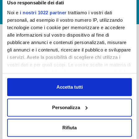
Uso responsabile dei dati
GIUDICA IL SERVIZIO
Noi e
i nostri 1022 partner
trattiamo i vostri dati
LAVORA CON NOI
personali, ad esempio il vostro numero IP, utilizzando
tecnologie come i cookie per memorizzare e accedere
alle informazioni sul vostro dispositivo al fine di
pubblicare annunci e contenuti personalizzati, misurare
-
-
gli annunci e i contenuti, ricercare il pubblico e sviluppare
Publiacqua S.p.A
FAQ
i servizi. Avete la possibilità di scegliere chi utilizza i
Via Villamagna 90/c -
vostri dati e per quali scopi. Le vostre scelte in materia di
PRIVACY POLICY
50126 Fi
privacy sono applicabili solo su questa proprietà digitale
Tel. +39 055688903
NOTE LEGALI
in cui avete effettuato le vostre scelte. È possibile
Fax. +39 0556862495
COOKIE
modificare o revocare il proprio consenso in qualsiasi
Accetta tutti
-
momento dalla Dichiarazione sui cookie o facendo clic
WHISTLEBLOWING
Cap. Soc. 150.280.056,72
sull'icona di attivazione della privacy.
CREDITS
Personalizza
i.v.
Reg Imprese Firenze
Con il tuo consenso, vorremmo anche:
C.F. e P.I. 05040110487
raccogliere informazioni sulla tua posizione
Rifiuta
R.E.A. 514782
geografica, con un'approssimazione di qualche