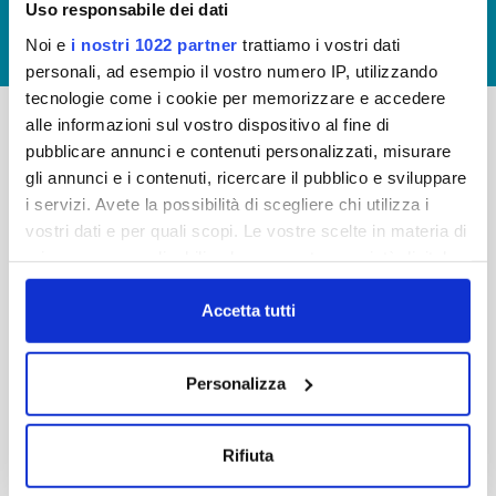
Uso responsabile dei dati
GIUDICA IL SERVIZIO
Noi e
i nostri 1022 partner
trattiamo i vostri dati
LAVORA CON NOI
personali, ad esempio il vostro numero IP, utilizzando
tecnologie come i cookie per memorizzare e accedere
alle informazioni sul vostro dispositivo al fine di
pubblicare annunci e contenuti personalizzati, misurare
-
-
gli annunci e i contenuti, ricercare il pubblico e sviluppare
Publiacqua S.p.A
FAQ
i servizi. Avete la possibilità di scegliere chi utilizza i
Via Villamagna 90/c -
vostri dati e per quali scopi. Le vostre scelte in materia di
PRIVACY POLICY
50126 Fi
privacy sono applicabili solo su questa proprietà digitale
Tel. +39 055688903
NOTE LEGALI
in cui avete effettuato le vostre scelte. È possibile
Fax. +39 0556862495
COOKIE
modificare o revocare il proprio consenso in qualsiasi
Accetta tutti
-
momento dalla Dichiarazione sui cookie o facendo clic
WHISTLEBLOWING
Cap. Soc. 150.280.056,72
sull'icona di attivazione della privacy.
CREDITS
Personalizza
i.v.
Reg Imprese Firenze
Con il tuo consenso, vorremmo anche:
C.F. e P.I. 05040110487
raccogliere informazioni sulla tua posizione
Rifiuta
R.E.A. 514782
geografica, con un'approssimazione di qualche