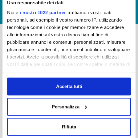
Uso responsabile dei dati
GIUDICA IL SERVIZIO
Noi e
i nostri 1022 partner
trattiamo i vostri dati
LAVORA CON NOI
personali, ad esempio il vostro numero IP, utilizzando
tecnologie come i cookie per memorizzare e accedere
alle informazioni sul vostro dispositivo al fine di
pubblicare annunci e contenuti personalizzati, misurare
-
-
gli annunci e i contenuti, ricercare il pubblico e sviluppare
Publiacqua S.p.A
FAQ
i servizi. Avete la possibilità di scegliere chi utilizza i
Via Villamagna 90/c -
vostri dati e per quali scopi. Le vostre scelte in materia di
PRIVACY POLICY
50126 Fi
privacy sono applicabili solo su questa proprietà digitale
Tel. +39 055688903
NOTE LEGALI
in cui avete effettuato le vostre scelte. È possibile
Fax. +39 0556862495
COOKIE
modificare o revocare il proprio consenso in qualsiasi
Accetta tutti
-
momento dalla Dichiarazione sui cookie o facendo clic
WHISTLEBLOWING
Cap. Soc. 150.280.056,72
sull'icona di attivazione della privacy.
CREDITS
Personalizza
i.v.
Reg Imprese Firenze
Con il tuo consenso, vorremmo anche:
C.F. e P.I. 05040110487
raccogliere informazioni sulla tua posizione
Rifiuta
R.E.A. 514782
geografica, con un'approssimazione di qualche