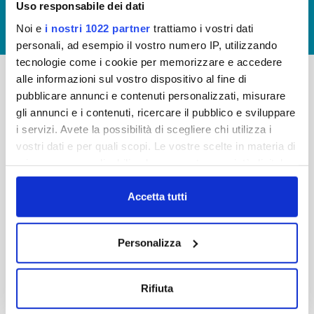
Uso responsabile dei dati
GIUDICA IL SERVIZIO
Noi e
i nostri 1022 partner
trattiamo i vostri dati
LAVORA CON NOI
personali, ad esempio il vostro numero IP, utilizzando
tecnologie come i cookie per memorizzare e accedere
alle informazioni sul vostro dispositivo al fine di
pubblicare annunci e contenuti personalizzati, misurare
-
-
gli annunci e i contenuti, ricercare il pubblico e sviluppare
Publiacqua S.p.A
FAQ
i servizi. Avete la possibilità di scegliere chi utilizza i
Via Villamagna 90/c -
vostri dati e per quali scopi. Le vostre scelte in materia di
PRIVACY POLICY
50126 Fi
privacy sono applicabili solo su questa proprietà digitale
Tel. +39 055688903
NOTE LEGALI
in cui avete effettuato le vostre scelte. È possibile
Fax. +39 0556862495
COOKIE
modificare o revocare il proprio consenso in qualsiasi
Accetta tutti
-
momento dalla Dichiarazione sui cookie o facendo clic
WHISTLEBLOWING
Cap. Soc. 150.280.056,72
sull'icona di attivazione della privacy.
CREDITS
Personalizza
i.v.
Reg Imprese Firenze
Con il tuo consenso, vorremmo anche:
C.F. e P.I. 05040110487
raccogliere informazioni sulla tua posizione
Rifiuta
R.E.A. 514782
geografica, con un'approssimazione di qualche