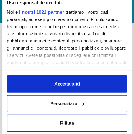
Uso responsabile dei dati
GIUDICA IL SERVIZIO
Noi e
i nostri 1022 partner
trattiamo i vostri dati
LAVORA CON NOI
personali, ad esempio il vostro numero IP, utilizzando
tecnologie come i cookie per memorizzare e accedere
alle informazioni sul vostro dispositivo al fine di
pubblicare annunci e contenuti personalizzati, misurare
-
-
gli annunci e i contenuti, ricercare il pubblico e sviluppare
Publiacqua S.p.A
FAQ
i servizi. Avete la possibilità di scegliere chi utilizza i
Via Villamagna 90/c -
vostri dati e per quali scopi. Le vostre scelte in materia di
PRIVACY POLICY
50126 Fi
privacy sono applicabili solo su questa proprietà digitale
Tel. +39 055688903
NOTE LEGALI
in cui avete effettuato le vostre scelte. È possibile
Fax. +39 0556862495
COOKIE
modificare o revocare il proprio consenso in qualsiasi
Accetta tutti
-
momento dalla Dichiarazione sui cookie o facendo clic
WHISTLEBLOWING
Cap. Soc. 150.280.056,72
sull'icona di attivazione della privacy.
CREDITS
Personalizza
i.v.
Reg Imprese Firenze
Con il tuo consenso, vorremmo anche:
C.F. e P.I. 05040110487
raccogliere informazioni sulla tua posizione
Rifiuta
R.E.A. 514782
geografica, con un'approssimazione di qualche