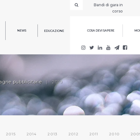
Bandi di gara in
corso
NEWS
COSA DEVI SAPERE
MOD
EDUCAZIONE
gne pubblicitarie
|
2019
2015
2014
2013
2012
2011
2010
200