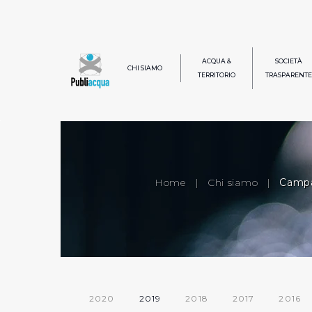
ACQUA &
SOCIETÀ
CHI SIAMO
TERRITORIO
TRASPARENTE
Home
|
Chi siamo
|
Campa
2020
2019
2018
2017
2016