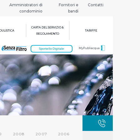
Amministratori di
Fornitori e
Contatti
condominio
bandi
CARTA DEL SERVIZIO &
ULISTICA
TARIFFE
REGOLAMENTO
MyPubliacqua
Sportello Digitale
GUASTI
800 3
9
2008
2007
2006