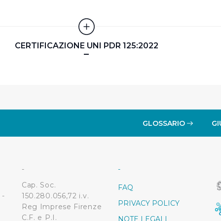
 ed annunci e per fornire funzionalità dei social media, condiv
il nostro sito con i nostri partner. Tali soggetti, che si occupano
otrebbero combinare le informazioni ricevute con altre informazi
CERTIFICAZIONE UNI PDR 125:2022
 suo utilizzo dei loro servizi.
 l'Utente accetta di memorizzare tutti i cookie sul dispositivo pe
l’Utente può gestire direttamente le proprie preferenze selezi
estinatarie della condivisione di informazioni sopra indicata.
GLOSSARIO
GI
 "X" posizionata in alto a destra in questo banner l’Utente rifiut
. La chiusura del presente banner comporta il permanere delle 
a navigazione in assenza di cookie o altri sistemi di tracciame
a corretta visualizzazione della pagina.
-
-
Cap. Soc.
FAQ
 -
150.280.056,72 i.v.
PRIVACY POLICY
Reg Imprese Firenze
C.F. e P.I.
NOTE LEGALI