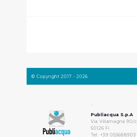
per personalizzare contenuti
modo in cui l’Utente utilizza 
pubblicità e social media, p
loro o che hanno raccolto dal
Cliccando su "Accetta tutti",
Cliccando su "Personalizza" 
desiderati e le terze parti d
© Copyright 2017 - 2026
Cliccando su "Rifiuta" o sulla
eccezione dei cookie tecnici
dunque la continuazione dell
tecnici indispensabili per un
-
Publiacqua S.p.A
Via Villamagna 90/c
50126 Fi
Tel. +39 055688903