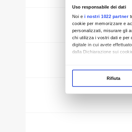
Uso responsabile dei dati
Noi e
i nostri 1022 partner
t
CERT
cookie per memorizzare e acce
personalizzati, misurare gli an
chi utilizza i vostri dati e pe
digitale in cui avete effettua
dalla Dichiarazione sui cookie
CE
Con il tuo consenso, vorrem
raccogliere informazi
Rifiuta
Identificare il tuo di
digitali).
ACCREDI
Approfondisci come vengono el
modificare o ritirare il tuo 
Utilizziamo dei cookie tecnic
navigazione sulle pagine e l'
consensi dallo stesso prestat