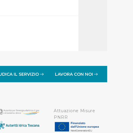
idendo informazioni sul
 di analisi dei dati web,
oni che l’Utente ha fornito
r le finalità sopra indicate.
onando i singoli cookie
UDICA IL SERVIZIO
LAVORA CON NOI
a tutti i cookie con la sola
impostazioni di default e
nto ad esclusione di quelli
Attuazione Misure
PNRR