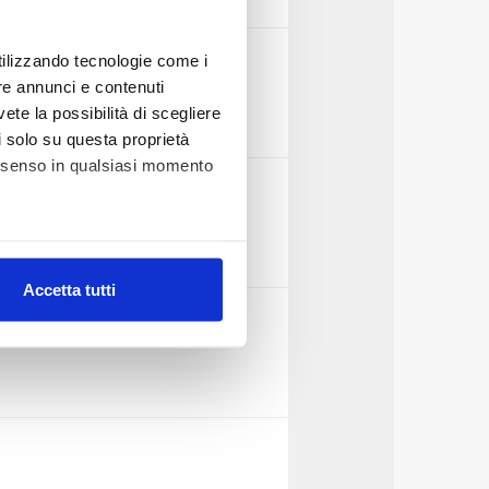
utilizzando tecnologie come i
re annunci e contenuti
vete la possibilità di scegliere
li solo su questa proprietà
consenso in qualsiasi momento
alche metro,
Accetta tutti
e specifiche (impronte
ezione dettagli
. Puoi
lità di base quali la
te dall’Utente e con i
affico sul nostro sito web,