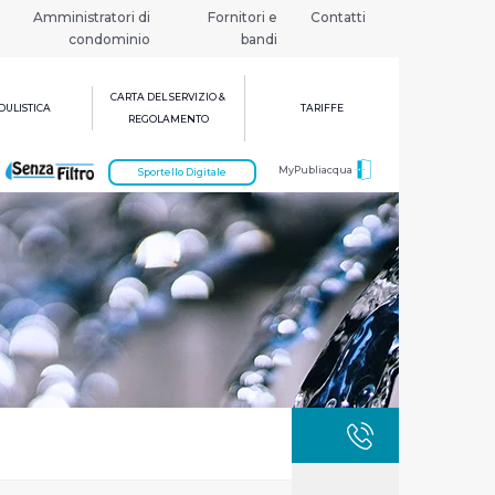
Amministratori di
Fornitori e
Contatti
condominio
bandi
CARTA DEL SERVIZIO &
ULISTICA
TARIFFE
REGOLAMENTO
MyPubliacqua
Sportello Digitale
GUASTI
800 3