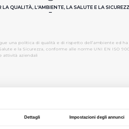
R LA QUALITÀ, L'AMBIENTE, LA SALUTE E LA SICUREZ
egue una politica di qualità e di rispetto dell’ambiente ed h
a Salute e la Sicurezza, conforme alle norme UNI EN ISO 900
attività aziendali
ERTIFICAZIONE QUALITÀ UNI EN ISO 9001:15
Dettagli
Impostazioni degli annunci