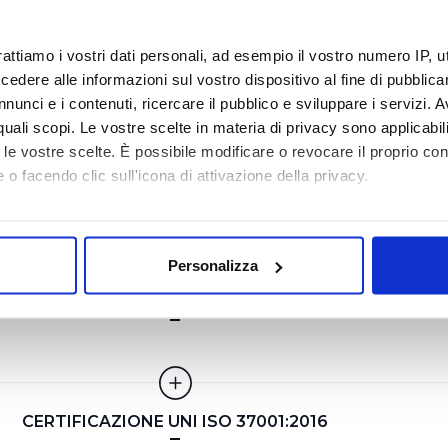
rattiamo i vostri dati personali, ad esempio il vostro numero IP, 
IFICAZIONE AMBIENTALE UNI EN ISO 14001:2015
dere alle informazioni sul vostro dispositivo al fine di pubblica
nunci e i contenuti, ricercare il pubblico e sviluppare i servizi. A
r quali scopi. Le vostre scelte in materia di privacy sono applicabi
to le vostre scelte. È possibile modificare o revocare il proprio 
 o facendo clic sull'icona di attivazione della privacy.
RTIFICAZIONE SICUREZZA UNI ISO 45001:2018
mo anche:
oni sulla tua posizione geografica, con un'approssimazione di qu
Personalizza
spositivo, scansionandolo attivamente alla ricerca di caratteristich
TAMENTO LABORATORIO UNI CEI EN ISO/IEC 17025
aborati i tuoi dati personali e imposta le tue preferenze nella
s
consenso in qualsiasi momento dalla Dichiarazione sui cookie.
i necessari per rendere fruibile il sito web abilitandone funziona
CERTIFICAZIONE UNI ISO 37001:2016
accesso alle aree protette. In linea con le preferenze manifesta
i, i cookie possono essere inoltre utilizzati per analizzare il tr