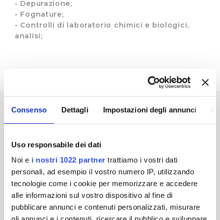
- Depurazione;
- Fognature;
- Controlli di laboratorio chimici e biologici,
analisi;
Consenso
Dettagli
Impostazioni degli annunci
In
I VALORI
Uso responsabile dei dati
Publiacqua S.p.A fin dalla sua nascita lavora alla
Noi e
i nostri 1022 partner
trattiamo i vostri dati
realizzazione di una moderna azienda al servizio
personali, ad esempio il vostro numero IP, utilizzando
dei cittadini nel campo del servizio idrico
tecnologie come i cookie per memorizzare e accedere
integrato, dove opera attraverso la progettazione,
alle informazioni sul vostro dispositivo al fine di
la realizzazione e la gestione di un efficiente ciclo
pubblicare annunci e contenuti personalizzati, misurare
produttivo caratterizzato da:
gli annunci e i contenuti, ricercare il pubblico e sviluppare