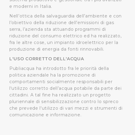
dalla Dichiarazione sui cookie.
e moderni in Italia.
Nell’ottica della salvaguardia dell’ambiente e con
Utilizziamo dei cookie tecnici necessari per rendere
l’obiettivo della riduzione dell’emissioni di gas
fruibile il sito web abilitandone funzionalità di base quali
serra, l’azienda sta attuando programmi di
la navigazione sulle pagine e l'accesso alle aree
riduzione del consumo elettrico ed ha realizzato,
protette. In linea con le preferenze manifestate
fra le altre cose, un impianto idroelettrico per la
dall’Utente e con i consensi dallo stesso prestati, i
produzione di energia da fonti rinnovabili.
cookie possono essere inoltre utilizzati per analizzare il
L'USO CORRETTO DELL'ACQUA
traffico sul nostro sito web, per personalizzare
Publiacqua ha introdotto fra le priorità della
contenuti ed annunci e per fornire funzionalità dei social
politica aziendale ha la promozione di
media, condividendo informazioni sul modo in cui
comportamenti socialmente responsabili per
l’Utente utilizza il nostro sito con i nostri partner. Tali
l'utilizzo corretto dell’acqua potabile da parte dei
soggetti, che si occupano di analisi dei dati web,
cittadini. A tal fine ha realizzato un progetto
pubblicità e social media, potrebbero combinare le
pluriennale di sensibilizzazione contro lo spreco
informazioni ricevute con altre informazioni che l’Utente
che prevede l'utilizzo di vari mezzi e strumenti di
ha fornito loro o che hanno raccolto dal suo utilizzo dei
comunicazione e informazione.
loro servizi.
Cliccando su "Accetta tutti", l'Utente accetta di