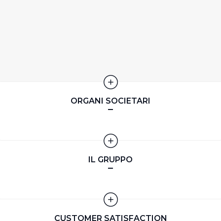
memorizzare tutti i cookie sul dispositivo per le finalità
sopra indicate.
Cliccando su "Personalizza" l’Utente può gestire
direttamente le proprie preferenze selezionando i
singoli cookie desiderati e le terze parti destinatarie
della condivisione di informazioni sopra indicata.
ORGANI SOCIETARI
Cliccando su "Rifiuta" o sulla "X" posizionata in alto a
destra in questo banner l’Utente rifiuta tutti i cookie con
la sola eccezione dei cookie tecnici. La chiusura del
presente banner comporta il permanere delle
impostazioni di default e dunque la continuazione della
IL GRUPPO
navigazione in assenza di cookie o altri sistemi di
tracciamento ad esclusione di quelli tecnici
indispensabili per una corretta visualizzazione della
pagina.
CUSTOMER SATISFACTION