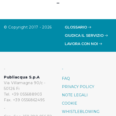
© Copyright 2017 - 2026
GLOSSARIO
GIUDICA IL SERVIZIO
LAVORA CON NOI
-
-
Publiacqua S.p.A
FAQ
Via Villamagna 90/c -
PRIVACY POLICY
50126 Fi
Tel. +39 055688903
NOTE LEGALI
Fax. +39 0556862495
COOKIE
-
WHISTLEBLOWING