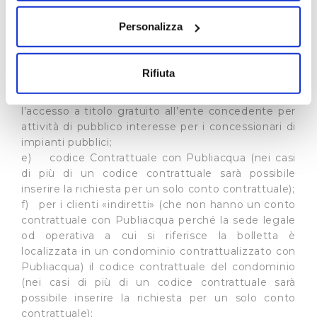
Documenti richiesti nel form:
sull'icona di attivazione della privacy.
a) denominazione e forma giuridica
Personalizza
dell’associazione;
Con il tuo consenso, vorremmo anche:
b) codice fiscale;
c) sede legale;
raccogliere informazioni sulla tua posizione
Rifiuta
d) autocertificazione comprovante lo svolgimento
geografica, con un'approssimazione di qualche
di un servizio pubblico ovvero di garantire
metro,
l’accesso a titolo gratuito all’ente concedente per
Identificare il tuo dispositivo, scansionandolo
attività di pubblico interesse per i concessionari di
attivamente alla ricerca di caratteristiche specifiche
impianti pubblici;
(impronte digitali).
e) codice Contrattuale con Publiacqua (nei casi
Approfondisci come vengono elaborati i tuoi dati personali
di più di un codice contrattuale sarà possibile
e imposta le tue preferenze nella
sezione dettagli
. Puoi
inserire la richiesta per un solo conto contrattuale);
f) per i clienti «indiretti» (che non hanno un conto
modificare o ritirare il tuo consenso in qualsiasi momento
contrattuale con Publiacqua perché la sede legale
dalla Dichiarazione sui cookie.
od operativa a cui si riferisce la bolletta è
localizzata in un condominio contrattualizzato con
Utilizziamo dei cookie tecnici necessari per rendere
Publiacqua) il codice contrattuale del condominio
fruibile il sito web abilitandone funzionalità di base quali
(nei casi di più di un codice contrattuale sarà
la navigazione sulle pagine e l'accesso alle aree
possibile inserire la richiesta per un solo conto
protette. In linea con le preferenze manifestate
contrattuale);