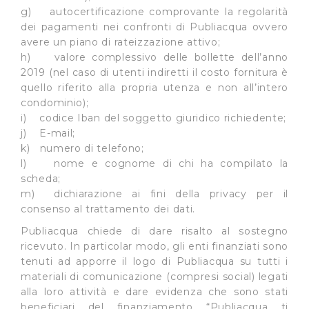
dall’Utente e con i consensi dallo stesso prestati, i
g) autocertificazione comprovante la regolarità
cookie possono essere inoltre utilizzati per analizzare il
dei pagamenti nei confronti di Publiacqua ovvero
traffico sul nostro sito web, per personalizzare
avere un piano di rateizzazione attivo;
contenuti ed annunci e per fornire funzionalità dei social
h) valore complessivo delle bollette dell’anno
2019 (nel caso di utenti indiretti il costo fornitura è
media, condividendo informazioni sul modo in cui
quello riferito alla propria utenza e non all’intero
l’Utente utilizza il nostro sito con i nostri partner. Tali
condominio);
soggetti, che si occupano di analisi dei dati web,
i) codice Iban del soggetto giuridico richiedente;
pubblicità e social media, potrebbero combinare le
j) E-mail;
informazioni ricevute con altre informazioni che l’Utente
k) numero di telefono;
ha fornito loro o che hanno raccolto dal suo utilizzo dei
l) nome e cognome di chi ha compilato la
loro servizi.
scheda;
m) dichiarazione ai fini della privacy per il
Cliccando su "Accetta tutti", l'Utente accetta di
consenso al trattamento dei dati.
memorizzare tutti i cookie sul dispositivo per le finalità
Publiacqua chiede di dare risalto al sostegno
sopra indicate.
ricevuto. In particolar modo, gli enti finanziati sono
tenuti ad apporre il logo di Publiacqua su tutti i
Cliccando su "Personalizza" l’Utente può gestire
materiali di comunicazione (compresi social) legati
direttamente le proprie preferenze selezionando i
alla loro attività e dare evidenza che sono stati
singoli cookie desiderati e le terze parti destinatarie
beneficiari del finanziamento “Publiacqua ti