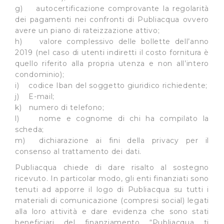
dall’Utente e con i consensi dallo stesso prestati, i
g) autocertificazione comprovante la regolarità
cookie possono essere inoltre utilizzati per analizzare il
dei pagamenti nei confronti di Publiacqua ovvero
traffico sul nostro sito web, per personalizzare
avere un piano di rateizzazione attivo;
contenuti ed annunci e per fornire funzionalità dei social
h) valore complessivo delle bollette dell’anno
2019 (nel caso di utenti indiretti il costo fornitura è
media, condividendo informazioni sul modo in cui
quello riferito alla propria utenza e non all’intero
l’Utente utilizza il nostro sito con i nostri partner. Tali
condominio);
soggetti, che si occupano di analisi dei dati web,
i) codice Iban del soggetto giuridico richiedente;
pubblicità e social media, potrebbero combinare le
j) E-mail;
informazioni ricevute con altre informazioni che l’Utente
k) numero di telefono;
ha fornito loro o che hanno raccolto dal suo utilizzo dei
l) nome e cognome di chi ha compilato la
loro servizi.
scheda;
m) dichiarazione ai fini della privacy per il
Cliccando su "Accetta tutti", l'Utente accetta di
consenso al trattamento dei dati.
memorizzare tutti i cookie sul dispositivo per le finalità
Publiacqua chiede di dare risalto al sostegno
sopra indicate.
ricevuto. In particolar modo, gli enti finanziati sono
tenuti ad apporre il logo di Publiacqua su tutti i
Cliccando su "Personalizza" l’Utente può gestire
materiali di comunicazione (compresi social) legati
direttamente le proprie preferenze selezionando i
alla loro attività e dare evidenza che sono stati
singoli cookie desiderati e le terze parti destinatarie
beneficiari del finanziamento “Publiacqua ti