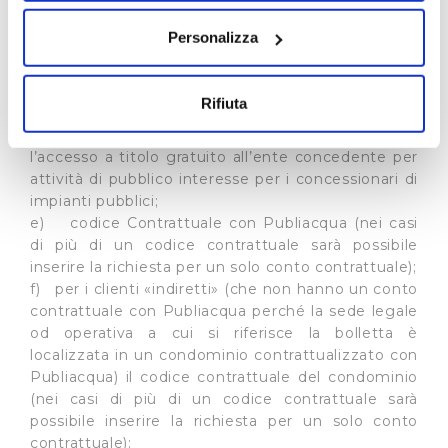
Documenti richiesti nel form:
sull'icona di attivazione della privacy.
a) denominazione e forma giuridica
Personalizza
dell’associazione;
Con il tuo consenso, vorremmo anche:
b) codice fiscale;
c) sede legale;
raccogliere informazioni sulla tua posizione
Rifiuta
d) autocertificazione comprovante lo svolgimento
geografica, con un'approssimazione di qualche
di un servizio pubblico ovvero di garantire
metro,
l’accesso a titolo gratuito all’ente concedente per
Identificare il tuo dispositivo, scansionandolo
attività di pubblico interesse per i concessionari di
attivamente alla ricerca di caratteristiche specifiche
impianti pubblici;
(impronte digitali).
e) codice Contrattuale con Publiacqua (nei casi
Approfondisci come vengono elaborati i tuoi dati personali
di più di un codice contrattuale sarà possibile
e imposta le tue preferenze nella
sezione dettagli
. Puoi
inserire la richiesta per un solo conto contrattuale);
f) per i clienti «indiretti» (che non hanno un conto
modificare o ritirare il tuo consenso in qualsiasi momento
contrattuale con Publiacqua perché la sede legale
dalla Dichiarazione sui cookie.
od operativa a cui si riferisce la bolletta è
localizzata in un condominio contrattualizzato con
Utilizziamo dei cookie tecnici necessari per rendere
Publiacqua) il codice contrattuale del condominio
fruibile il sito web abilitandone funzionalità di base quali
(nei casi di più di un codice contrattuale sarà
la navigazione sulle pagine e l'accesso alle aree
possibile inserire la richiesta per un solo conto
protette. In linea con le preferenze manifestate
contrattuale);