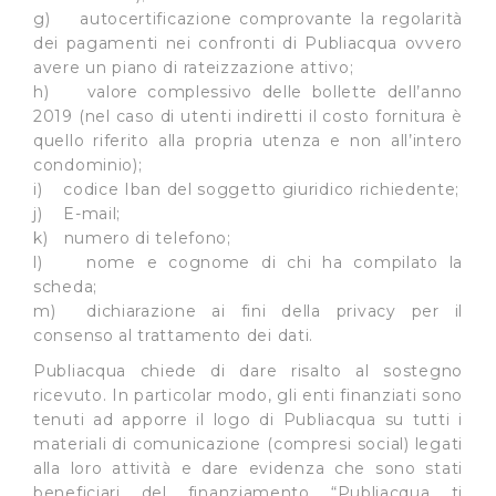
dall’Utente e con i consensi dallo stesso prestati, i
g) autocertificazione comprovante la regolarità
cookie possono essere inoltre utilizzati per analizzare il
dei pagamenti nei confronti di Publiacqua ovvero
traffico sul nostro sito web, per personalizzare
avere un piano di rateizzazione attivo;
contenuti ed annunci e per fornire funzionalità dei social
h) valore complessivo delle bollette dell’anno
2019 (nel caso di utenti indiretti il costo fornitura è
media, condividendo informazioni sul modo in cui
quello riferito alla propria utenza e non all’intero
l’Utente utilizza il nostro sito con i nostri partner. Tali
condominio);
soggetti, che si occupano di analisi dei dati web,
i) codice Iban del soggetto giuridico richiedente;
pubblicità e social media, potrebbero combinare le
j) E-mail;
informazioni ricevute con altre informazioni che l’Utente
k) numero di telefono;
ha fornito loro o che hanno raccolto dal suo utilizzo dei
l) nome e cognome di chi ha compilato la
loro servizi.
scheda;
m) dichiarazione ai fini della privacy per il
Cliccando su "Accetta tutti", l'Utente accetta di
consenso al trattamento dei dati.
memorizzare tutti i cookie sul dispositivo per le finalità
Publiacqua chiede di dare risalto al sostegno
sopra indicate.
ricevuto. In particolar modo, gli enti finanziati sono
tenuti ad apporre il logo di Publiacqua su tutti i
Cliccando su "Personalizza" l’Utente può gestire
materiali di comunicazione (compresi social) legati
direttamente le proprie preferenze selezionando i
alla loro attività e dare evidenza che sono stati
singoli cookie desiderati e le terze parti destinatarie
beneficiari del finanziamento “Publiacqua ti