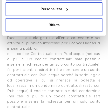
Documenti richiesti nel form:
sull'icona di attivazione della privacy.
a) denominazione e forma giuridica
Personalizza
dell’associazione;
Con il tuo consenso, vorremmo anche:
b) codice fiscale;
c) sede legale;
raccogliere informazioni sulla tua posizione
Rifiuta
d) autocertificazione comprovante lo svolgimento
geografica, con un'approssimazione di qualche
di un servizio pubblico ovvero di garantire
metro,
l’accesso a titolo gratuito all’ente concedente per
Identificare il tuo dispositivo, scansionandolo
attività di pubblico interesse per i concessionari di
attivamente alla ricerca di caratteristiche specifiche
impianti pubblici;
(impronte digitali).
e) codice Contrattuale con Publiacqua (nei casi
Approfondisci come vengono elaborati i tuoi dati personali
di più di un codice contrattuale sarà possibile
e imposta le tue preferenze nella
sezione dettagli
. Puoi
inserire la richiesta per un solo conto contrattuale);
f) per i clienti «indiretti» (che non hanno un conto
modificare o ritirare il tuo consenso in qualsiasi momento
contrattuale con Publiacqua perché la sede legale
dalla Dichiarazione sui cookie.
od operativa a cui si riferisce la bolletta è
localizzata in un condominio contrattualizzato con
Utilizziamo dei cookie tecnici necessari per rendere
Publiacqua) il codice contrattuale del condominio
fruibile il sito web abilitandone funzionalità di base quali
(nei casi di più di un codice contrattuale sarà
la navigazione sulle pagine e l'accesso alle aree
possibile inserire la richiesta per un solo conto
protette. In linea con le preferenze manifestate
contrattuale);