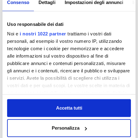
Consenso
Dettagli
Impostazioni degli annunci
In
Dopo aver inviato agli utenti molte lettere
informative sulla possibilità di
stipulare
Uso responsabile dei dati
un'assicurazione per le
perdite occulte
, abbiamo
Noi e
i nostri 1022 partner
trattiamo i vostri dati
deciso di effettuare una vera e propria campagna.
personali, ad esempio il vostro numero IP, utilizzando
Le perdite occulte sono molto più diffuse di quello
tecnologie come i cookie per memorizzare e accedere
che pensiamo: evitare di pagare alti consumi
alle informazioni sul vostro dispositivo al fine di
d'acqua per questo inconveniente, oggi è
pubblicare annunci e contenuti personalizzati, misurare
possibile.
gli annunci e i contenuti, ricercare il pubblico e sviluppare
Con una modesta spesa annua ogni utente
i servizi. Avete la possibilità di scegliere chi utilizza i
Publiacqua può mettersi al riparo da questo
vostri dati e per quali scopi. Le vostre scelte in materia di
rischio.
privacy sono applicabili solo su questa proprietà digitale
in cui avete effettuato le vostre scelte. È possibile
modificare o revocare il proprio consenso in qualsiasi
Accetta tutti
momento dalla Dichiarazione sui cookie o facendo clic
sull'icona di attivazione della privacy.
Personalizza
Con il tuo consenso, vorremmo anche: