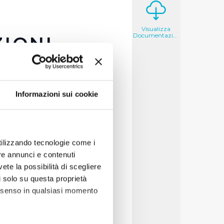
Visualizza
Documentazione
IONI
ilità di
stipulare
are una vera e propria
Informazioni sui cookie
evitare di pagare alti
si al riparo da questo
utilizzando tecnologie come i
re annunci e contenuti
vete la possibilità di scegliere
li solo su questa proprietà
consenso in qualsiasi momento