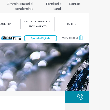
Amministratori di
Fornitori e
Contatti
condominio
bandi
CARTA DEL SERVIZIO &
ULISTICA
TARIFFE
REGOLAMENTO
MyPubliacqua
Sportello Digitale
GUASTI
800 3