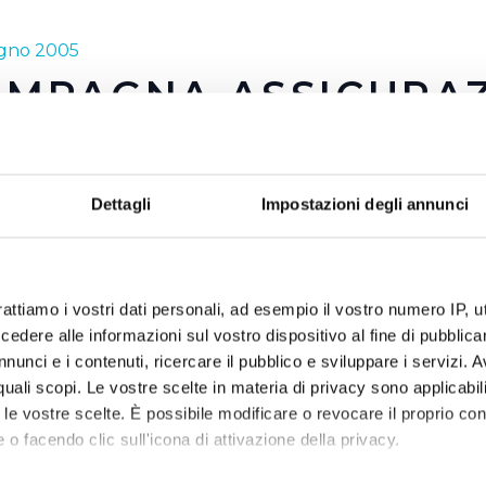
ugno 2005
AMPAGNA ASSICURAZ
er inviato agli utenti molte lettere informative sulla possib
icurazione per le
perdite occulte
, abbiamo deciso di effettu
Dettagli
Impostazioni degli annunci
gna.
dite occulte sono molto più diffuse di quello che pensiamo: 
i d'acqua per questo inconveniente, oggi è possibile.
a modesta spesa annua ogni utente Publiacqua può metter
rattiamo i vostri dati personali, ad esempio il vostro numero IP, 
dere alle informazioni sul vostro dispositivo al fine di pubblica
.
nunci e i contenuti, ricercare il pubblico e sviluppare i servizi. A
r quali scopi. Le vostre scelte in materia di privacy sono applicabi
to le vostre scelte. È possibile modificare o revocare il proprio 
 o facendo clic sull'icona di attivazione della privacy.