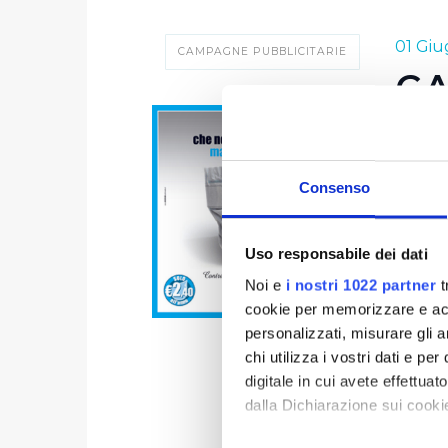
01 Gi
CAMPAGNE PUBBLICITARIE
C
Dopo av
un'ass
Consenso
campa
Le per
Uso responsabile dei dati
consum
Con un
Noi e
i nostri 1022 partner
t
cookie per memorizzare e acce
rischio
personalizzati, misurare gli an
chi utilizza i vostri dati e pe
digitale in cui avete effettua
dalla Dichiarazione sui cookie