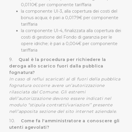
0,0110€ per componente tariffaria
tracciamento ad esclusione di quelli tecnici
la componente UI-3, alla copertura dei costi del
indispensabili per una corretta visualizzazione della
bonus acqua; è pari a 0,0179€ per componente
pagina.
tariffaria
la componente UI-4, finalizzata alla copertura dei
costi di gestione del Fondo di garanzia per le
opere idriche; è pari a 0,004€ per componente
tariffaria
9.
Qual è la procedura per richiedere la
deroga allo scarico fuori dalla pubblica
fognatura?
In caso di reflui scaricati al di fuori della pubblica
fognatura occorre avere un’autorizzazione
rilasciata dal Comune. Gli estremi
dell’autorizzazione devono essere indicati nel
modulo “stipula contratti/variazioni” presente
nell’apposita sezione del sito internet aziendale.
10.
Come fa l'amministratore a conoscere gli
utenti agevolati?