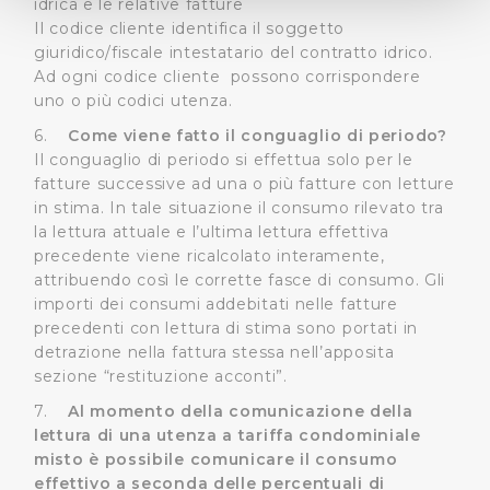
idrica e le relative fatture
(impronte digitali).
Il codice cliente identifica il soggetto
giuridico/fiscale intestatario del contratto idrico.
Approfondisci come vengono elaborati i tuoi dati personali
Ad ogni codice cliente possono corrispondere
e imposta le tue preferenze nella
sezione dettagli
. Puoi
uno o più codici utenza.
modificare o ritirare il tuo consenso in qualsiasi momento
dalla Dichiarazione sui cookie.
6.
Come viene fatto il conguaglio di periodo?
Il conguaglio di periodo si effettua solo per le
fatture successive ad una o più fatture con letture
Utilizziamo dei cookie tecnici necessari per rendere
in stima. In tale situazione il consumo rilevato tra
fruibile il sito web abilitandone funzionalità di base quali
la lettura attuale e l’ultima lettura effettiva
la navigazione sulle pagine e l'accesso alle aree
precedente viene ricalcolato interamente,
protette. In linea con le preferenze manifestate
attribuendo così le corrette fasce di consumo. Gli
dall’Utente e con i consensi dallo stesso prestati, i
importi dei consumi addebitati nelle fatture
cookie possono essere inoltre utilizzati per analizzare il
precedenti con lettura di stima sono portati in
traffico sul nostro sito web, per personalizzare
detrazione nella fattura stessa nell’apposita
contenuti ed annunci e per fornire funzionalità dei social
sezione “restituzione acconti”.
media, condividendo informazioni sul modo in cui
7.
Al momento della comunicazione della
l’Utente utilizza il nostro sito con i nostri partner. Tali
lettura di una utenza a tariffa condominiale
soggetti, che si occupano di analisi dei dati web,
misto è possibile comunicare il consumo
pubblicità e social media, potrebbero combinare le
effettivo a seconda delle percentuali di