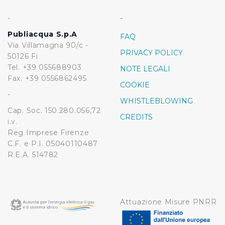
-
-
Publiacqua S.p.A
FAQ
Via Villamagna 90/c -
PRIVACY POLICY
50126 Fi
Tel. +39 055688903
NOTE LEGALI
Fax. +39 0556862495
COOKIE
-
WHISTLEBLOWING
Cap. Soc. 150.280.056,72
CREDITS
i.v.
Reg Imprese Firenze
C.F. e P.I. 05040110487
R.E.A. 514782
Attuazione Misure PNRR