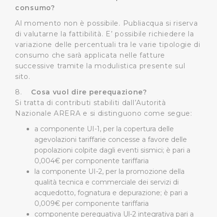
informazioni ricevute con altre informazioni che l’Utente
consumo?
ha fornito loro o che hanno raccolto dal suo utilizzo dei
Al momento non è possibile. Publiacqua si riserva
loro servizi.
di valutarne la fattibilità. E’ possibile richiedere la
variazione delle percentuali tra le varie tipologie di
Cliccando su "Accetta tutti", l'Utente accetta di
consumo che sarà applicata nelle fatture
memorizzare tutti i cookie sul dispositivo per le finalità
successive tramite la modulistica presente sul
sopra indicate.
sito.
8.
Cosa vuol dire perequazione?
Cliccando su "Personalizza" l’Utente può gestire
Si tratta di contributi stabiliti dall’Autorità
direttamente le proprie preferenze selezionando i
Nazionale ARERA e si distinguono come segue:
singoli cookie desiderati e le terze parti destinatarie
a componente UI-1, per la copertura delle
della condivisione di informazioni sopra indicata.
agevolazioni tariffarie concesse a favore delle
popolazioni colpite dagli eventi sismici; è pari a
Cliccando su "Rifiuta" o sulla "X" posizionata in alto a
0,004€ per componente tariffaria
destra in questo banner l’Utente rifiuta tutti i cookie con
la componente UI-2, per la promozione della
la sola eccezione dei cookie tecnici. La chiusura del
qualità tecnica e commerciale dei servizi di
presente banner comporta il permanere delle
acquedotto, fognatura e depurazione; è pari a
impostazioni di default e dunque la continuazione della
0,009€ per componente tariffaria
navigazione in assenza di cookie o altri sistemi di
componente perequativa Ul-2 integrativa pari a