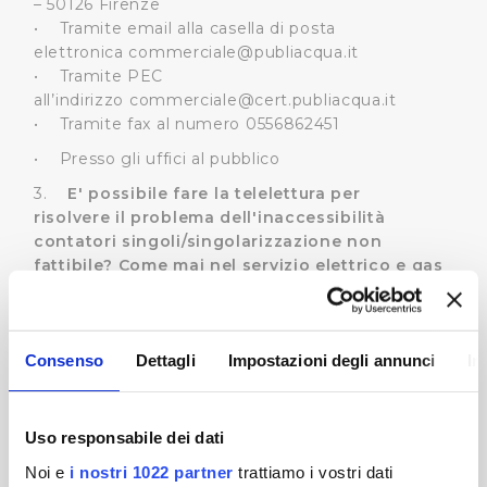
– 50126 Firenze
• Tramite email alla casella di posta
elettronica
commerciale@publiacqua.it
• Tramite PEC
all’indirizzo
commerciale@cert.publiacqua.it
• Tramite fax al numero 0556862451
• Presso gli uffici al pubblico
3.
E' possibile fare la telelettura per
risolvere il problema dell'inaccessibilità
contatori singoli/singolarizzazione non
fattibile? Come mai nel servizio elettrico e gas
viene fatta la telelettura? Perché Publiacqua
non può fare i contratti con i singoli
condomini?
Consenso
Dettagli
Impostazioni degli annunci
In
I servizi elettrico e gas stanno già attuando la
telelettura poiché prevista dal regolamento del
loro settore. Il regolamento idrico ancora non
disciplina la telelettura. Tuttavia Publiacqua sta
Uso responsabile dei dati
portando avanti un progetto di telelettura per i
Noi e
i nostri 1022 partner
trattiamo i vostri dati
contatori con contratto di fornitura diretto ed