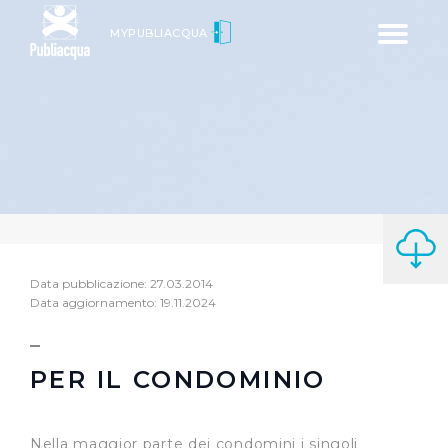
Toggle
MYPUBLIACQUA
navigatio
Data pubblicazione: 27.03.2014
Data aggiornamento: 19.11.2024
PER IL CONDOMINIO
Nella maggior parte dei condomini i singoli