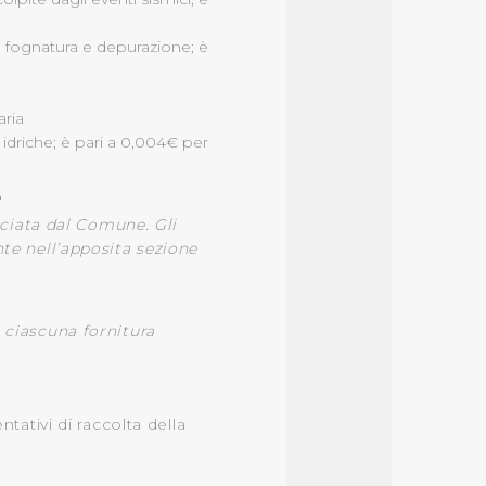
, fognatura e depurazione; è
aria
 idriche; è pari a 0,004€ per
?
asciata dal Comune. Gli
nte nell’apposita sezione
r ciascuna fornitura
tativi di raccolta della