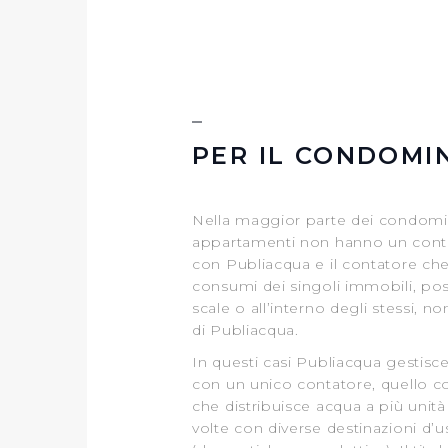
PER IL CONDOMI
Nella maggior parte dei condomini
appartamenti non hanno un contr
con Publiacqua e il contatore che
consumi dei singoli immobili, po
scale o all’interno degli stessi, no
di Publiacqua.
In questi casi Publiacqua gestisce 
con un unico contatore, quello c
che distribuisce acqua a più unità
volte con diverse destinazioni d’