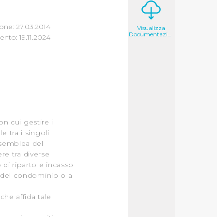
one: 27.03.2014
Visualizza
Documentazione
nto: 19.11.2024
n cui gestire il
 tra i singoli
ssemblea del
e tra diverse
io di riparto e incasso
 del condominio o a
he affida tale