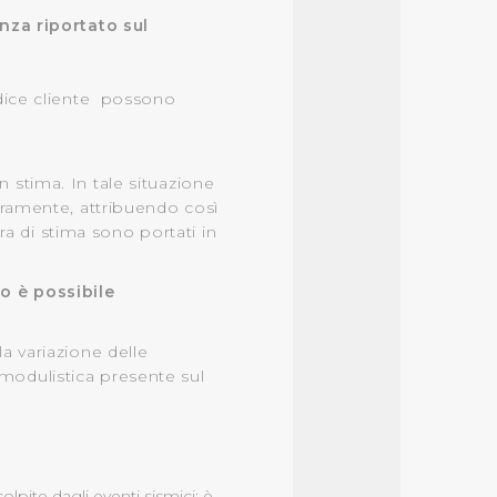
nza riportato sul
r le finalità sopra indicate.
codice cliente possono
onando i singoli cookie
n stima. In tale situazione
a tutti i cookie con la sola
nteramente, attribuendo così
impostazioni di default e
ra di stima sono portati in
nto ad esclusione di quelli
o è possibile
la variazione delle
 modulistica presente sul
lpite dagli eventi sismici; è