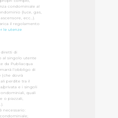
 propri compiti,
enza condominiale al
condominio (luce, gas,
 ascensore, ecc…).
carica il regolamento
 le utenze
diretti di
 al singolo utente
nte da Publiacqua
marrà l’obbligo di
e (che dovrà
i perdite tra il
/privata e i singoli
ondominiali, quali
e o piazzali,
).
 è necessario:
 condominiale;