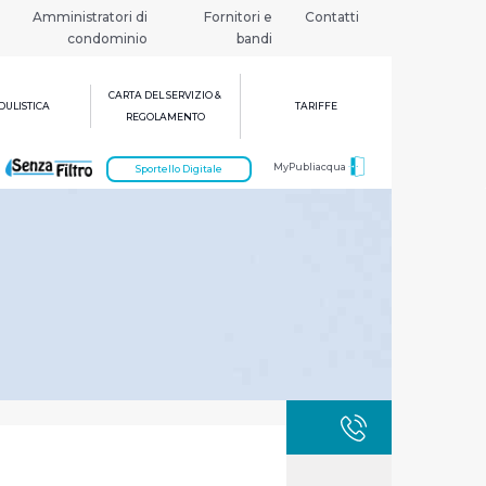
Amministratori di
Fornitori e
Contatti
condominio
bandi
CARTA DEL SERVIZIO &
ULISTICA
TARIFFE
REGOLAMENTO
MyPubliacqua
Sportello Digitale
GUASTI
800 3