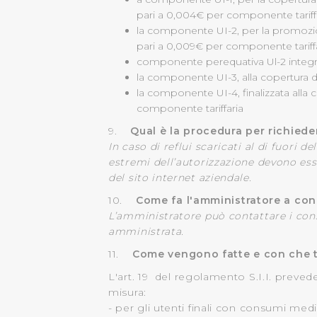
pari a 0,004€ per componente tariff
la componente UI-2, per la promozion
pari a 0,009€ per componente tariff
componente perequativa Ul-2 integra
la componente UI-3, alla copertura d
la componente UI-4, finalizzata alla 
componente tariffaria
9.
Qual è la procedura per richiede
In caso di reflui scaricati al di fuori 
estremi dell’autorizzazione devono esse
del sito internet aziendale.
10.
Come fa l'amministratore a cono
L’amministratore può contattare i cons
amministrata.
11.
Come vengono fatte e con che te
L'art. 19 del regolamento S.I.I. prevede
misura:
- per gli utenti finali con consumi medi