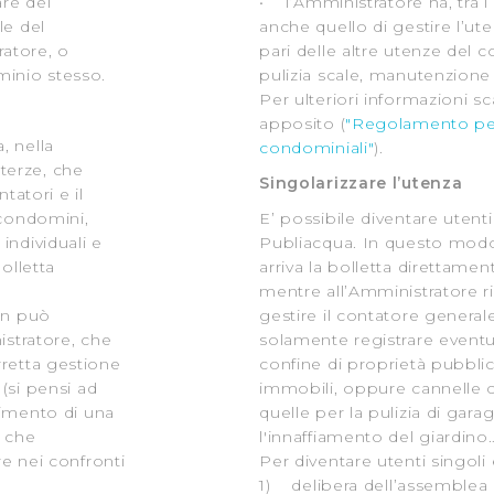
are del
• l’Amministratore ha, tra i
le del
anche quello di gestire l’ut
atore, o
pari delle altre utenze del 
inio stesso.
pulizia scale, manutenzione
Per ulteriori informazioni s
apposito (
"Regolamento per
, nella
condominiali"
).
 terze, che
Singolarizzare l’utenza
tatori e il
 condomini,
E’ possibile diventare utenti 
ndividuali e
Publiacqua. In questo modo
bolletta
arriva la bolletta direttame
mentre all’Amministratore ri
non può
gestire il contatore general
istratore, che
solamente registrare eventual
retta gestione
confine di proprietà pubblica
(si pensi ad
immobili, oppure cannelle c
cimento di una
quelle per la pulizia di garag
i che
l'innaffiamento del giardino…
re nei confronti
Per diventare utenti singoli
1) delibera dell’assemblea