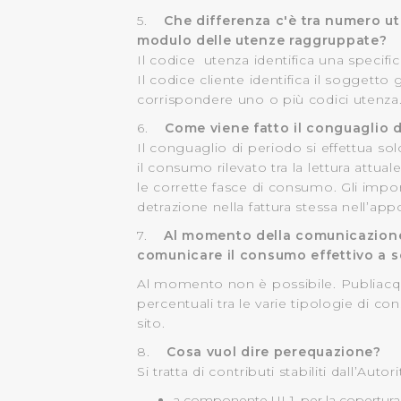
loro o che hanno raccolto dal
5.
Che differenza c'è tra numero ut
modulo delle utenze raggruppate?
Cliccando su "Accetta tutti",
Il codice utenza identifica una specifica 
Il codice cliente identifica il soggetto
Cliccando su "Personalizza" 
corrispondere uno o più codici utenza
desiderati e le terze parti d
6.
Come viene fatto il conguaglio 
Il conguaglio di periodo si effettua sol
Cliccando su "Rifiuta" o sulla
il consumo rilevato tra la lettura attua
eccezione dei cookie tecnici
le corrette fasce di consumo. Gli impor
dunque la continuazione dell
detrazione nella fattura stessa nell’app
tecnici indispensabili per un
7.
Al momento della comunicazione d
comunicare il consumo effettivo a 
Al momento non è possibile. Publiacqua si
percentuali tra le varie tipologie di c
sito.
8.
Cosa vuol dire perequazione?
Si tratta di contributi stabiliti dall’
a componente UI-1, per la copertura d