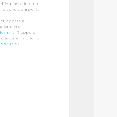
ell’impianto interno
o le condizioni per la
oi leggere il
egolamento
ominiali
") oppure
scaricare i moduli di
od E1.
" su