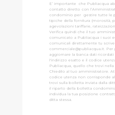
E’ importante che Publiacqua ab
contatto diretto con l’Amministra
condominio per gestire tutte le
tipiche della fornitura (morosità, 
agevolazioni tariffarie, rateizzazion
Verifica quindi che il tuo amminis
comunicato a Publiacqua i suoi e
comunicali direttamente tu scriv
commerciale@publiacqua.it
. Per
aggiornare la banca dati ricordati 
l'indirizzo esatto e il codice utenz
Publiacqua, quello che trovi nella 
Chiedilo al tuo amministratore. At
codice utenza non corrisponde a
trovi sulla bolletta inviata dalla di
il riparto della bolletta condomini
individua la tua posizione contrat
ditta stessa.