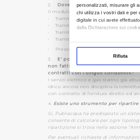
2.
Dove è' possibile inviare il mod
personalizzati, misurare gli an
Il modulo può essere inviato attraverso
chi utilizza i vostri dati e pe
• Tramite posta all’indirizzo Via Villa
digitale in cui avete effettua
• Tramite email alla casella di posta e
dalla Dichiarazione sui cookie
• Tramite PEC all’indirizzo
commercial
• Tramite fax al numero 0556862451
Con il tuo consenso, vorrem
• Presso gli uffici al pubblico
raccogliere informazi
Rifiuta
Identificare il tuo di
3.
E' possibile fare la telelettura p
non fattibile? Come mai nel servizio 
digitali).
contratti con i singoli condomini?
Approfondisci come vengono el
I servizi elettrico e gas stanno già at
modificare o ritirare il tuo 
idrico ancora non disciplina la telelett
con contratto di fornitura diretto ed a
Utilizziamo dei cookie tecnic
4.
Esiste uno strumento per ripartire
navigazione sulle pagine e l'
consensi dallo stesso prestat
Si, Publiacqua ha predisposto un siste
per personalizzare contenuti
consente di calcolare per ogni tipologia
ripartizione si trova nella sezione “Am
modo in cui l’Utente utilizza 
pubblicità e social media, p
Per eventuali richieste di informazioni