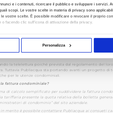
ulo E1: dichiarazione modalità di ripartizione consumi
nunci e i contenuti, ricercare il pubblico e sviluppare i servizi. A
 i seguenti canali:
r quali scopi. Le vostre scelte in materia di privacy sono applicabi
magna 90/C – 50126 Firenze
to le vostre scelte. È possibile modificare o revocare il proprio 
lettronica
commerciale@publiacqua.it
 o facendo clic sull'icona di attivazione della privacy.
e@cert.publiacqua.it
mo anche:
oni sulla tua posizione geografica, con un'approssimazione di qu
Personalizza
spositivo, scansionandolo attivamente alla ricerca di caratteristich
er risolvere il problema dell'inaccessibilità contatori si
elettrico e gas viene fatta la telelettura? Perché Publi
aborati i tuoi dati personali e imposta le tue preferenze nella
s
tuando la telelettura poiché prevista dal regolamento del lor
consenso in qualsiasi momento dalla Dichiarazione sui cookie.
ura. Tuttavia Publiacqua sta portando avanti un progetto di te
nche per le utenze condominiali.
i necessari per rendere fruibile il sito web abilitandone funziona
 la fattura condominiale?
accesso alle aree protette. In linea con le preferenze manifesta
i, i cookie possono essere inoltre utilizzati per analizzare il tr
ma di calcolo semplificato per suddividere la fattura condo
 ed annunci e per fornire funzionalità dei social media, condiv
 tariffaria presente la quota relativa della bolletta generale
ministratori di condominio” del sito aziendale.
il nostro sito con i nostri partner. Tali soggetti, che si occupano
otrebbero combinare le informazioni ricevute con altre informazi
 in merito è possibile contattare Publiacqua ai consueti can