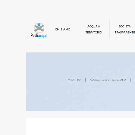
ACQUA &
SOCIETÀ
CHI SIAMO
TERRITORIO
TRASPARENTE
Home
|
Cosa devi sapere
|