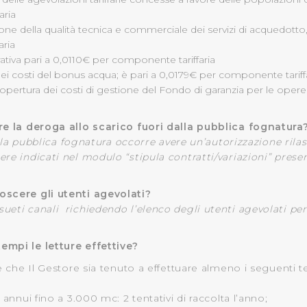
aria
e della qualità tecnica e commerciale dei servizi di acquedotto
aria
tiva pari a 0,0110€ per componente tariffaria
ei costi del bonus acqua; è pari a 0,0179€ per componente tariff
copertura dei costi di gestione del Fondo di garanzia per le opere
re la deroga allo scarico fuori dalla pubblica fognatura
della pubblica fognatura occorre avere un’autorizzazione ril
re indicati nel modulo “stipula contratti/variazioni” prese
scere gli utenti agevolati?
ueti canali
richiedendo l’elenco degli utenti agevolati pe
mpi le letture effettive?
 che Il Gestore sia tenuto a effettuare almeno i seguenti ten
 annui fino a 3.000 mc: 2 tentativi di raccolta l’anno;