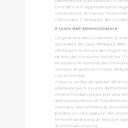
(domestiche e produttive). Il titol
contratto è il rappresentante lega
condominio, di norma l’Amministr
comunque il delegato del condom
Il ruolo dell’Amministratore
La gestione dei condomini è stata
generalità dei casi, affidata a ditte
effettuano la lettura dei singoli con
riparto del consumo totale tra i i
incassano le somme dei consumi i
versano al gestore il totale della 
condominiale.
Il lavoro svolto da queste ditte 
sostituire però il ruolo dell'Ammin
rimane fondamentale per una cor
dell'utenza idrica nel Condominio 
esempio alla richiesta di riconos
perdita occulta oppure alle azion
l'Amministratore può fare per agi
di eventuali morosi).