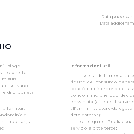
Data pubblicazi
Data aggiorname
NIO
 i singoli
Informazioni utili
atto diretto
• la scelta della modalità co
 misura i
riparto del consumo generale
sato sul vano
condòmini è propria dell’a
n è di proprietà
condominio che può decider
possibilità (affidare il serviz
la fornitura
all’amministratore/delegato
ondominiale,
ditta esterna);
 immobiliari, a
• non è quindi Publiacqua c
uso
servizio a ditte terze;