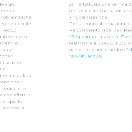
bia un
2) effettuare una verifica d
tore del
per verificare che sussistan
 problematiche
singolarizzazione.
perdite occulte,
Per ulteriori informazioni pu
i, ecc…).
Regolamento (scarica il R
tratore abbia
"
Regolamento Utenze Cond
stremi o
telefonare al 800.238.238 o 
endo a
richiesta (scarica modulo "
M
 poter
MyPubliacqua
).
di scriverci
a di
nostra bolletta.
tenzione il
l codice che
tta che effettua
ale: quello
tuale con la