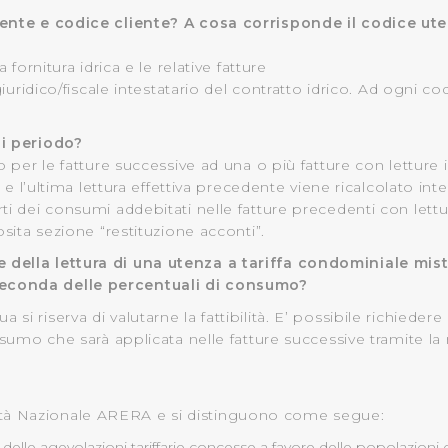
 suo utilizzo dei loro servizi.
ente e codice cliente? A cosa corrisponde il codice ute
 l'Utente accetta di memorizzare tutti i cookie sul dispositivo pe
fornitura idrica e le relative fatture
 giuridico/fiscale intestatario del contratto idrico. Ad ogni 
l’Utente può gestire direttamente le proprie preferenze selezi
.
estinatarie della condivisione di informazioni sopra indicata.
di periodo?
o per le fatture successive ad una o più fatture con letture i
 "X" posizionata in alto a destra in questo banner l’Utente rifiut
le e l’ultima lettura effettiva precedente viene ricalcolato i
. La chiusura del presente banner comporta il permanere delle 
ti dei consumi addebitati nelle fatture precedenti con lettu
a navigazione in assenza di cookie o altri sistemi di tracciame
osita sezione “restituzione acconti”.
a corretta visualizzazione della pagina.
ella lettura di una utenza a tariffa condominiale mist
seconda delle percentuali di consumo?
 riserva di valutarne la fattibilità. E’ possibile richiedere 
onsumo che sarà applicata nelle fatture successive tramite la
Autorità Nazionale ARERA e si distinguono come segue:
elle agevolazioni tariffarie concesse a favore delle popolazioni co