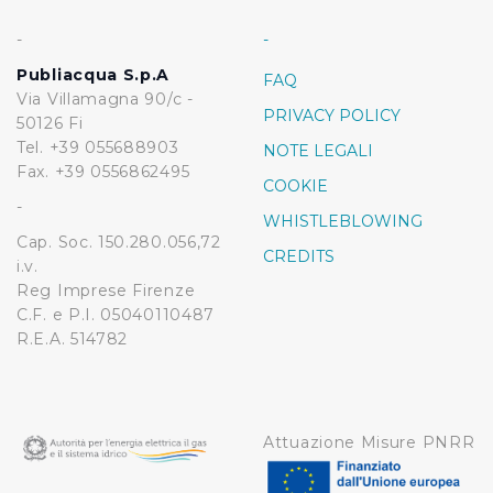
-
-
Publiacqua S.p.A
FAQ
Via Villamagna 90/c -
PRIVACY POLICY
50126 Fi
Tel. +39 055688903
NOTE LEGALI
Fax. +39 0556862495
COOKIE
-
WHISTLEBLOWING
Cap. Soc. 150.280.056,72
CREDITS
i.v.
Reg Imprese Firenze
C.F. e P.I. 05040110487
R.E.A. 514782
Attuazione Misure PNRR