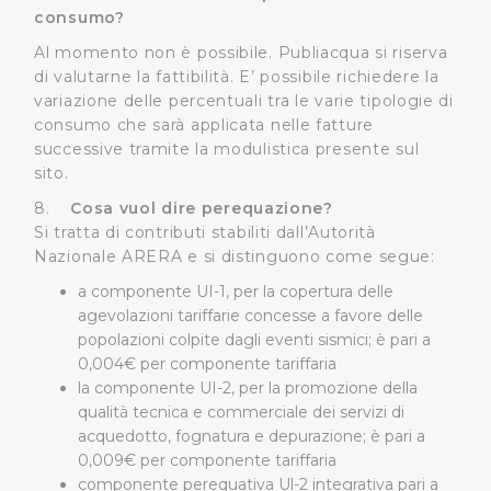
informazioni ricevute con altre informazioni che l’Utente
consumo?
ha fornito loro o che hanno raccolto dal suo utilizzo dei
Al momento non è possibile. Publiacqua si riserva
loro servizi.
di valutarne la fattibilità. E’ possibile richiedere la
variazione delle percentuali tra le varie tipologie di
Cliccando su "Accetta tutti", l'Utente accetta di
consumo che sarà applicata nelle fatture
memorizzare tutti i cookie sul dispositivo per le finalità
successive tramite la modulistica presente sul
sopra indicate.
sito.
8.
Cosa vuol dire perequazione?
Cliccando su "Personalizza" l’Utente può gestire
Si tratta di contributi stabiliti dall’Autorità
direttamente le proprie preferenze selezionando i
Nazionale ARERA e si distinguono come segue:
singoli cookie desiderati e le terze parti destinatarie
a componente UI-1, per la copertura delle
della condivisione di informazioni sopra indicata.
agevolazioni tariffarie concesse a favore delle
popolazioni colpite dagli eventi sismici; è pari a
Cliccando su "Rifiuta" o sulla "X" posizionata in alto a
0,004€ per componente tariffaria
destra in questo banner l’Utente rifiuta tutti i cookie con
la componente UI-2, per la promozione della
la sola eccezione dei cookie tecnici. La chiusura del
qualità tecnica e commerciale dei servizi di
presente banner comporta il permanere delle
acquedotto, fognatura e depurazione; è pari a
impostazioni di default e dunque la continuazione della
0,009€ per componente tariffaria
navigazione in assenza di cookie o altri sistemi di
componente perequativa Ul-2 integrativa pari a