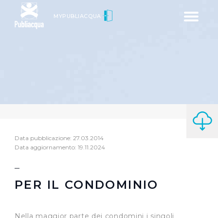
Toggle
MYPUBLIACQUA
navigatio
Data pubblicazione: 27.03.2014
Data aggiornamento: 19.11.2024
PER IL CONDOMINIO
Nella maggior parte dei condomini i singoli