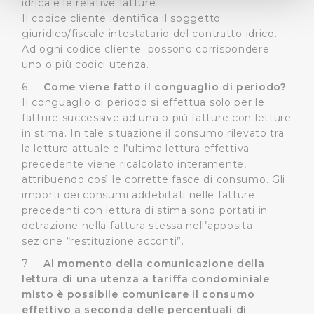
idrica e le relative fatture
(impronte digitali).
Il codice cliente identifica il soggetto
giuridico/fiscale intestatario del contratto idrico.
Approfondisci come vengono elaborati i tuoi dati personali
Ad ogni codice cliente possono corrispondere
e imposta le tue preferenze nella
sezione dettagli
. Puoi
uno o più codici utenza.
modificare o ritirare il tuo consenso in qualsiasi momento
dalla Dichiarazione sui cookie.
6.
Come viene fatto il conguaglio di periodo?
Il conguaglio di periodo si effettua solo per le
fatture successive ad una o più fatture con letture
Utilizziamo dei cookie tecnici necessari per rendere
in stima. In tale situazione il consumo rilevato tra
fruibile il sito web abilitandone funzionalità di base quali
la lettura attuale e l’ultima lettura effettiva
la navigazione sulle pagine e l'accesso alle aree
precedente viene ricalcolato interamente,
protette. In linea con le preferenze manifestate
attribuendo così le corrette fasce di consumo. Gli
dall’Utente e con i consensi dallo stesso prestati, i
importi dei consumi addebitati nelle fatture
cookie possono essere inoltre utilizzati per analizzare il
precedenti con lettura di stima sono portati in
traffico sul nostro sito web, per personalizzare
detrazione nella fattura stessa nell’apposita
contenuti ed annunci e per fornire funzionalità dei social
sezione “restituzione acconti”.
media, condividendo informazioni sul modo in cui
7.
Al momento della comunicazione della
l’Utente utilizza il nostro sito con i nostri partner. Tali
lettura di una utenza a tariffa condominiale
soggetti, che si occupano di analisi dei dati web,
misto è possibile comunicare il consumo
pubblicità e social media, potrebbero combinare le
effettivo a seconda delle percentuali di