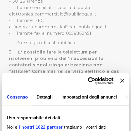
– 50126 Firenze
• Tramite email alla casella di posta
elettronica
commerciale@publiacqua.it
• Tramite PEC
all’indirizzo
commerciale@cert.publiacqua.it
• Tramite fax al numero 0556862451
• Presso gli uffici al pubblico
3.
E' possibile fare la telelettura per
risolvere il problema dell'inaccessibilità
contatori singoli/singolarizzazione non
fattibile? Come mai nel servizio elettrico e gas
viene fatta la telelettura? Perché Publiacqua
non può fare i contratti con i singoli
condomini?
Consenso
Dettagli
Impostazioni degli annunci
In
I servizi elettrico e gas stanno già attuando la
telelettura poiché prevista dal regolamento del
loro settore. Il regolamento idrico ancora non
disciplina la telelettura. Tuttavia Publiacqua sta
Uso responsabile dei dati
portando avanti un progetto di telelettura per i
Noi e
i nostri 1022 partner
trattiamo i vostri dati
contatori con contratto di fornitura diretto ed