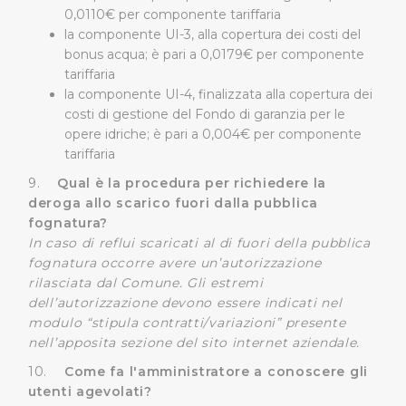
0,0110€ per componente tariffaria
tracciamento ad esclusione di quelli tecnici
la componente UI-3, alla copertura dei costi del
indispensabili per una corretta visualizzazione della
bonus acqua; è pari a 0,0179€ per componente
pagina.
tariffaria
la componente UI-4, finalizzata alla copertura dei
costi di gestione del Fondo di garanzia per le
opere idriche; è pari a 0,004€ per componente
tariffaria
9.
Qual è la procedura per richiedere la
deroga allo scarico fuori dalla pubblica
fognatura?
In caso di reflui scaricati al di fuori della pubblica
fognatura occorre avere un’autorizzazione
rilasciata dal Comune. Gli estremi
dell’autorizzazione devono essere indicati nel
modulo “stipula contratti/variazioni” presente
nell’apposita sezione del sito internet aziendale.
10.
Come fa l'amministratore a conoscere gli
utenti agevolati?