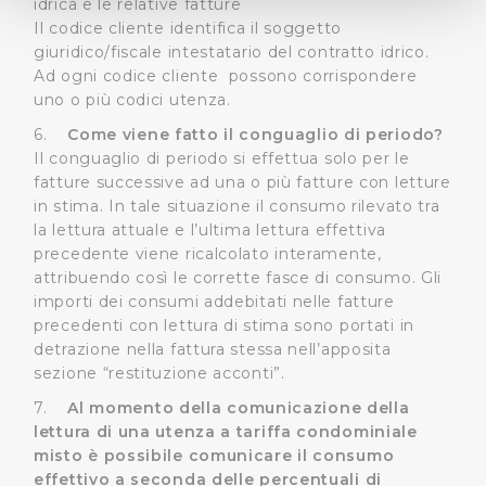
idrica e le relative fatture
(impronte digitali).
Il codice cliente identifica il soggetto
giuridico/fiscale intestatario del contratto idrico.
Approfondisci come vengono elaborati i tuoi dati personali
Ad ogni codice cliente possono corrispondere
e imposta le tue preferenze nella
sezione dettagli
. Puoi
uno o più codici utenza.
modificare o ritirare il tuo consenso in qualsiasi momento
dalla Dichiarazione sui cookie.
6.
Come viene fatto il conguaglio di periodo?
Il conguaglio di periodo si effettua solo per le
fatture successive ad una o più fatture con letture
Utilizziamo dei cookie tecnici necessari per rendere
in stima. In tale situazione il consumo rilevato tra
fruibile il sito web abilitandone funzionalità di base quali
la lettura attuale e l’ultima lettura effettiva
la navigazione sulle pagine e l'accesso alle aree
precedente viene ricalcolato interamente,
protette. In linea con le preferenze manifestate
attribuendo così le corrette fasce di consumo. Gli
dall’Utente e con i consensi dallo stesso prestati, i
importi dei consumi addebitati nelle fatture
cookie possono essere inoltre utilizzati per analizzare il
precedenti con lettura di stima sono portati in
traffico sul nostro sito web, per personalizzare
detrazione nella fattura stessa nell’apposita
contenuti ed annunci e per fornire funzionalità dei social
sezione “restituzione acconti”.
media, condividendo informazioni sul modo in cui
7.
Al momento della comunicazione della
l’Utente utilizza il nostro sito con i nostri partner. Tali
lettura di una utenza a tariffa condominiale
soggetti, che si occupano di analisi dei dati web,
misto è possibile comunicare il consumo
pubblicità e social media, potrebbero combinare le
effettivo a seconda delle percentuali di