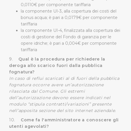
0,0110€ per componente tariffaria
tracciamento ad esclusione di quelli tecnici
la componente UI-3, alla copertura dei costi del
indispensabili per una corretta visualizzazione della
bonus acqua; è pari a 0,0179€ per componente
pagina.
tariffaria
la componente UI-4, finalizzata alla copertura dei
costi di gestione del Fondo di garanzia per le
opere idriche; è pari a 0,004€ per componente
tariffaria
9.
Qual è la procedura per richiedere la
deroga allo scarico fuori dalla pubblica
fognatura?
In caso di reflui scaricati al di fuori della pubblica
fognatura occorre avere un’autorizzazione
rilasciata dal Comune. Gli estremi
dell’autorizzazione devono essere indicati nel
modulo “stipula contratti/variazioni” presente
nell’apposita sezione del sito internet aziendale.
10.
Come fa l'amministratore a conoscere gli
utenti agevolati?