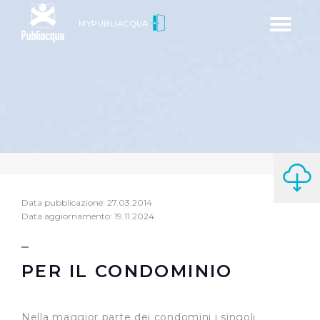
Toggle
MYPUBLIACQUA
navigatio
Data pubblicazione: 27.03.2014
Data aggiornamento: 19.11.2024
PER IL CONDOMINIO
Nella maggior parte dei condomini i singoli