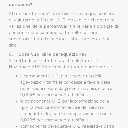
informazioni ricevute con altre informazioni che l’Utente
consumo?
ha fornito loro o che hanno raccolto dal suo utilizzo dei
Al momento non è possibile. Publiacqua si riserva
loro servizi.
di valutarne la fattibilità. E’ possibile richiedere la
variazione delle percentuali tra le varie tipologie di
Cliccando su "Accetta tutti", l'Utente accetta di
consumo che sarà applicata nelle fatture
memorizzare tutti i cookie sul dispositivo per le finalità
successive tramite la modulistica presente sul
sopra indicate.
sito.
8.
Cosa vuol dire perequazione?
Cliccando su "Personalizza" l’Utente può gestire
Si tratta di contributi stabiliti dall’Autorità
direttamente le proprie preferenze selezionando i
Nazionale ARERA e si distinguono come segue:
singoli cookie desiderati e le terze parti destinatarie
a componente UI-1, per la copertura delle
della condivisione di informazioni sopra indicata.
agevolazioni tariffarie concesse a favore delle
popolazioni colpite dagli eventi sismici; è pari a
Cliccando su "Rifiuta" o sulla "X" posizionata in alto a
0,004€ per componente tariffaria
destra in questo banner l’Utente rifiuta tutti i cookie con
la componente UI-2, per la promozione della
la sola eccezione dei cookie tecnici. La chiusura del
qualità tecnica e commerciale dei servizi di
presente banner comporta il permanere delle
acquedotto, fognatura e depurazione; è pari a
impostazioni di default e dunque la continuazione della
0,009€ per componente tariffaria
navigazione in assenza di cookie o altri sistemi di
componente perequativa Ul-2 integrativa pari a