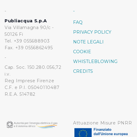
-
-
Publiacqua S.p.A
FAQ
Via Villamagna 90/c -
PRIVACY POLICY
50126 Fi
Tel. +39 055688903
NOTE LEGALI
Fax. +39 0556862495
COOKIE
-
WHISTLEBLOWING
Cap. Soc. 150.280.056,72
CREDITS
i.v.
Reg Imprese Firenze
C.F. e P.I. 05040110487
R.E.A. 514782
Attuazione Misure PNRR