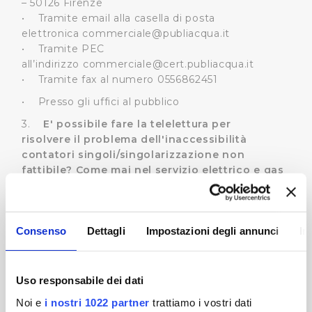
– 50126 Firenze
• Tramite email alla casella di posta
elettronica
commerciale@publiacqua.it
• Tramite PEC
all’indirizzo
commerciale@cert.publiacqua.it
• Tramite fax al numero 0556862451
• Presso gli uffici al pubblico
3.
E' possibile fare la telelettura per
risolvere il problema dell'inaccessibilità
contatori singoli/singolarizzazione non
fattibile? Come mai nel servizio elettrico e gas
viene fatta la telelettura? Perché Publiacqua
non può fare i contratti con i singoli
condomini?
Consenso
Dettagli
Impostazioni degli annunci
In
I servizi elettrico e gas stanno già attuando la
telelettura poiché prevista dal regolamento del
loro settore. Il regolamento idrico ancora non
disciplina la telelettura. Tuttavia Publiacqua sta
Uso responsabile dei dati
portando avanti un progetto di telelettura per i
Noi e
i nostri 1022 partner
trattiamo i vostri dati
contatori con contratto di fornitura diretto ed