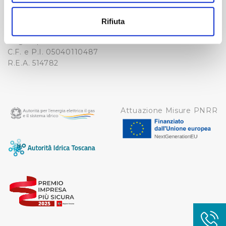
-
Con il tuo consenso, vorremmo anche:
WHISTLEBLOWING
raccogliere informazioni sulla tua posizione
Cap. Soc. 150.280.056,72
Rifiuta
CREDITS
geografica, con un'approssimazione di qualche
i.v.
Reg Imprese Firenze
metro,
C.F. e P.I. 05040110487
Identificare il tuo dispositivo, scansionandolo
R.E.A. 514782
attivamente alla ricerca di caratteristiche specifiche
(impronte digitali).
Approfondisci come vengono elaborati i tuoi dati personali
e imposta le tue preferenze nella
sezione dettagli
. Puoi
Attuazione Misure PNRR
modificare o ritirare il tuo consenso in qualsiasi momento
dalla Dichiarazione sui cookie.
Utilizziamo dei cookie tecnici necessari per rendere
fruibile il sito web abilitandone funzionalità di base quali
la navigazione sulle pagine e l'accesso alle aree
protette. In linea con le preferenze manifestate
dall’Utente e con i consensi dallo stesso prestati, i
cookie possono essere inoltre utilizzati per analizzare il
traffico sul nostro sito web, per personalizzare