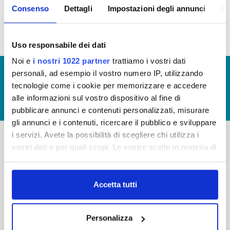
Consenso
Dettagli
Impostazioni degli annunci
In
idrico integrato (visualizzazione documentazione)
Uso responsabile dei dati
Noi e
i nostri 1022 partner
trattiamo i vostri dati
© Copyright 2017 - 2026
GLOSSARIO
personali, ad esempio il vostro numero IP, utilizzando
tecnologie come i cookie per memorizzare e accedere
GIUDICA IL SERVIZIO
alle informazioni sul vostro dispositivo al fine di
LAVORA CON NOI
pubblicare annunci e contenuti personalizzati, misurare
gli annunci e i contenuti, ricercare il pubblico e sviluppare
i servizi. Avete la possibilità di scegliere chi utilizza i
vostri dati e per quali scopi. Le vostre scelte in materia di
-
-
privacy sono applicabili solo su questa proprietà digitale
Publiacqua S.p.A
in cui avete effettuato le vostre scelte. È possibile
FAQ
Via Villamagna 90/c -
modificare o revocare il proprio consenso in qualsiasi
Accetta tutti
PRIVACY POLICY
50126 Fi
momento dalla Dichiarazione sui cookie o facendo clic
Tel. +39 055688903
NOTE LEGALI
sull'icona di attivazione della privacy.
Fax. +39 0556862495
Personalizza
COOKIE