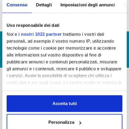
Consenso
Dettagli
Impostazioni degli annunci
In
idrico integrato (visualizzazione documentazione)
Uso responsabile dei dati
Noi e
i nostri 1022 partner
trattiamo i vostri dati
© Copyright 2017 - 2026
GLOSSARIO
personali, ad esempio il vostro numero IP, utilizzando
tecnologie come i cookie per memorizzare e accedere
GIUDICA IL SERVIZIO
alle informazioni sul vostro dispositivo al fine di
LAVORA CON NOI
pubblicare annunci e contenuti personalizzati, misurare
gli annunci e i contenuti, ricercare il pubblico e sviluppare
i servizi. Avete la possibilità di scegliere chi utilizza i
vostri dati e per quali scopi. Le vostre scelte in materia di
-
-
privacy sono applicabili solo su questa proprietà digitale
Publiacqua S.p.A
in cui avete effettuato le vostre scelte. È possibile
FAQ
Via Villamagna 90/c -
modificare o revocare il proprio consenso in qualsiasi
Accetta tutti
PRIVACY POLICY
50126 Fi
momento dalla Dichiarazione sui cookie o facendo clic
Tel. +39 055688903
NOTE LEGALI
sull'icona di attivazione della privacy.
Fax. +39 0556862495
Personalizza
COOKIE