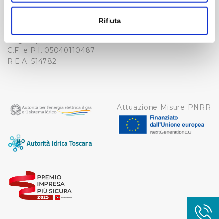
-
Con il tuo consenso, vorremmo anche:
WHISTLEBLOWING
raccogliere informazioni sulla tua posizione
Cap. Soc. 150.280.056,72
Rifiuta
CREDITS
geografica, con un'approssimazione di qualche
i.v.
Reg Imprese Firenze
metro,
C.F. e P.I. 05040110487
Identificare il tuo dispositivo, scansionandolo
R.E.A. 514782
attivamente alla ricerca di caratteristiche specifiche
(impronte digitali).
Approfondisci come vengono elaborati i tuoi dati personali
e imposta le tue preferenze nella
sezione dettagli
. Puoi
Attuazione Misure PNRR
modificare o ritirare il tuo consenso in qualsiasi momento
dalla Dichiarazione sui cookie.
Utilizziamo dei cookie tecnici necessari per rendere
fruibile il sito web abilitandone funzionalità di base quali
la navigazione sulle pagine e l'accesso alle aree
protette. In linea con le preferenze manifestate
dall’Utente e con i consensi dallo stesso prestati, i
cookie possono essere inoltre utilizzati per analizzare il
traffico sul nostro sito web, per personalizzare