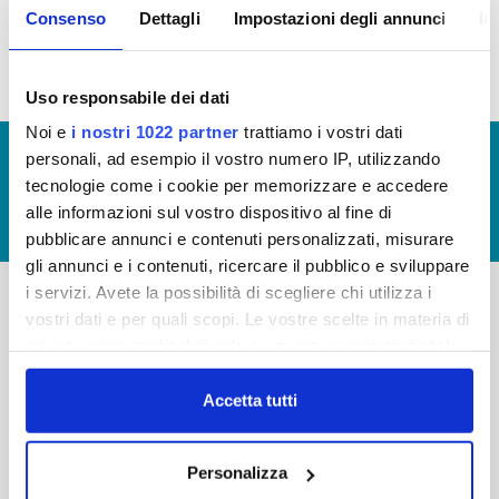
Consenso
Dettagli
Impostazioni degli annunci
In
idrico integrato (visualizzazione documentazione)
Uso responsabile dei dati
Noi e
i nostri 1022 partner
trattiamo i vostri dati
© Copyright 2017 - 2026
GLOSSARIO
personali, ad esempio il vostro numero IP, utilizzando
tecnologie come i cookie per memorizzare e accedere
GIUDICA IL SERVIZIO
alle informazioni sul vostro dispositivo al fine di
LAVORA CON NOI
pubblicare annunci e contenuti personalizzati, misurare
gli annunci e i contenuti, ricercare il pubblico e sviluppare
i servizi. Avete la possibilità di scegliere chi utilizza i
vostri dati e per quali scopi. Le vostre scelte in materia di
-
-
privacy sono applicabili solo su questa proprietà digitale
Publiacqua S.p.A
in cui avete effettuato le vostre scelte. È possibile
FAQ
Via Villamagna 90/c -
modificare o revocare il proprio consenso in qualsiasi
Accetta tutti
PRIVACY POLICY
50126 Fi
momento dalla Dichiarazione sui cookie o facendo clic
Tel. +39 055688903
NOTE LEGALI
sull'icona di attivazione della privacy.
Fax. +39 0556862495
Personalizza
COOKIE