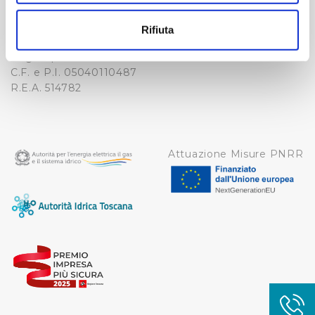
-
Con il tuo consenso, vorremmo anche:
WHISTLEBLOWING
raccogliere informazioni sulla tua posizione
Cap. Soc. 150.280.056,72
Rifiuta
CREDITS
geografica, con un'approssimazione di qualche
i.v.
Reg Imprese Firenze
metro,
C.F. e P.I. 05040110487
Identificare il tuo dispositivo, scansionandolo
R.E.A. 514782
attivamente alla ricerca di caratteristiche specifiche
(impronte digitali).
Approfondisci come vengono elaborati i tuoi dati personali
e imposta le tue preferenze nella
sezione dettagli
. Puoi
Attuazione Misure PNRR
modificare o ritirare il tuo consenso in qualsiasi momento
dalla Dichiarazione sui cookie.
Utilizziamo dei cookie tecnici necessari per rendere
fruibile il sito web abilitandone funzionalità di base quali
la navigazione sulle pagine e l'accesso alle aree
protette. In linea con le preferenze manifestate
dall’Utente e con i consensi dallo stesso prestati, i
cookie possono essere inoltre utilizzati per analizzare il
traffico sul nostro sito web, per personalizzare