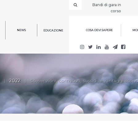
Bandi di gara in
corso
NEWS
COSA DEVI SAPERE
MOD
EDUCAZIONE
|
2022
|
Sovvenzioni, contributi, sussidi, e vantaggi econ