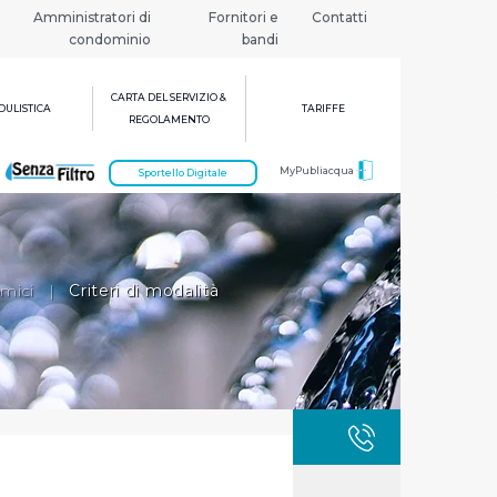
Amministratori di
Fornitori e
Contatti
condominio
bandi
CARTA DEL SERVIZIO &
ULISTICA
TARIFFE
REGOLAMENTO
MyPubliacqua
Sportello Digitale
omici
|
Criteri di modalità
GUASTI
800 3