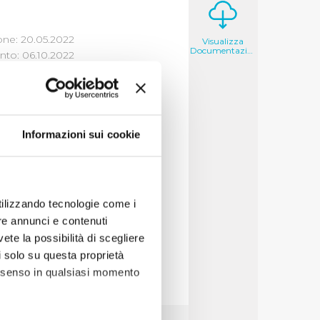
one: 20.05.2022
Visualizza
Documentazione
to: 06.10.2022
Informazioni sui cookie
e
,
socio sanitarie
e
utilizzando tecnologie come i
mite bando
re annunci e contenuti
vete la possibilità di scegliere
li solo su questa proprietà
consenso in qualsiasi momento