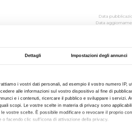
Data pubblicazi
Data aggiornamen
LITÀ
Dettagli
Impostazioni degli annunci
ene, attraverso specifici
Bandi,
le attività
culturali
,
sportiv
rattiamo i vostri dati personali, ad esempio il vostro numero IP, 
orizzazioni
per la valutazione dei progetti presentati tra
dere alle informazioni sul vostro dispositivo al fine di pubblica
nunci e i contenuti, ricercare il pubblico e sviluppare i servizi. A
r quali scopi. Le vostre scelte in materia di privacy sono applicabi
to le vostre scelte. È possibile modificare o revocare il proprio 
 o facendo clic sull'icona di attivazione della privacy.