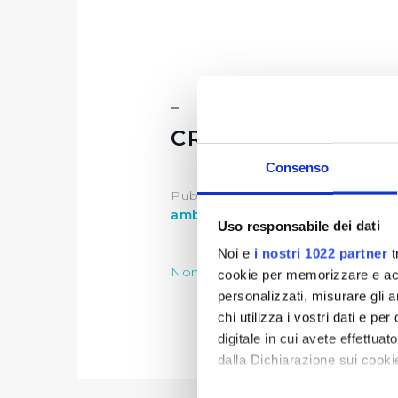
CRITERI DI MODA
Consenso
Publiacqua per l'anno
2022,
sosti
ambiente
.
Uso responsabile dei dati
Noi e
i nostri 1022 partner
t
Nomina della Commissione Spons
cookie per memorizzare e acce
personalizzati, misurare gli an
chi utilizza i vostri dati e pe
digitale in cui avete effettua
dalla Dichiarazione sui cookie