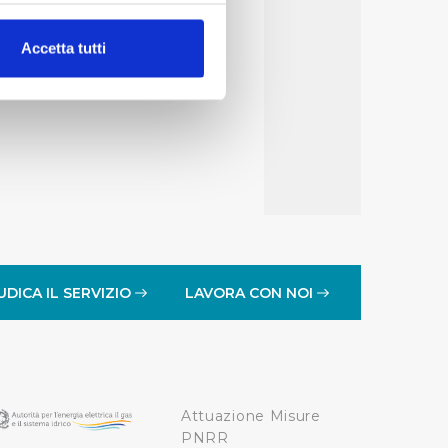
alche metro,
Accetta tutti
e specifiche (impronte
ezione dettagli
. Puoi
lità di base quali la
te dall’Utente e con i
affico sul nostro sito web,
idendo informazioni sul
 di analisi dei dati web,
UDICA IL SERVIZIO
LAVORA CON NOI
oni che l’Utente ha fornito
r le finalità sopra indicate.
Attuazione Misure
onando i singoli cookie
PNRR