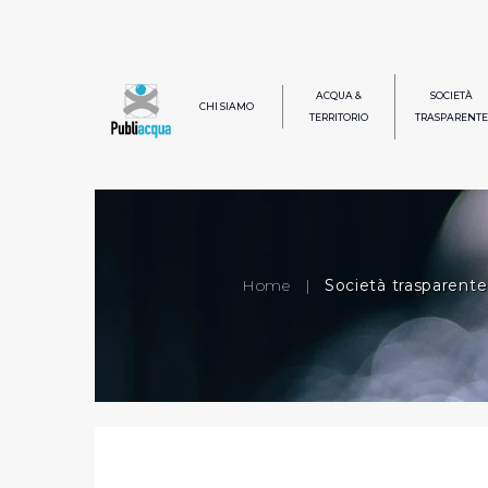
ACQUA &
SOCIETÀ
CHI SIAMO
TERRITORIO
TRASPARENTE
Home
|
Società trasparente