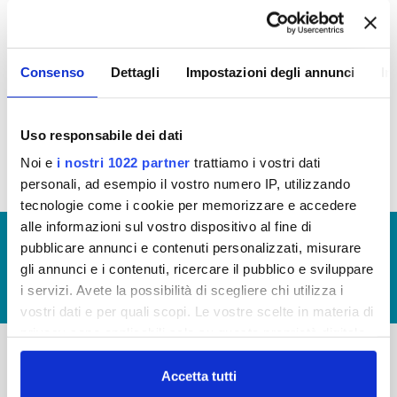
attraverso specifici
Bandi,
le
attività
culturali
,
sportive
,
socio sanitarie
e
ambiente
.
Consenso
Dettagli
Impostazioni degli annunci
In
Nomina della Commissione Sponsorizzazioni
per la
valutazione dei progetti presentati tramite bando
Uso responsabile dei dati
Noi e
i nostri 1022 partner
trattiamo i vostri dati
personali, ad esempio il vostro numero IP, utilizzando
tecnologie come i cookie per memorizzare e accedere
alle informazioni sul vostro dispositivo al fine di
© Copyright 2017 - 2026
GLOSSARIO
pubblicare annunci e contenuti personalizzati, misurare
GIUDICA IL SERVIZIO
gli annunci e i contenuti, ricercare il pubblico e sviluppare
i servizi. Avete la possibilità di scegliere chi utilizza i
LAVORA CON NOI
vostri dati e per quali scopi. Le vostre scelte in materia di
privacy sono applicabili solo su questa proprietà digitale
in cui avete effettuato le vostre scelte. È possibile
modificare o revocare il proprio consenso in qualsiasi
Accetta tutti
-
-
momento dalla Dichiarazione sui cookie o facendo clic