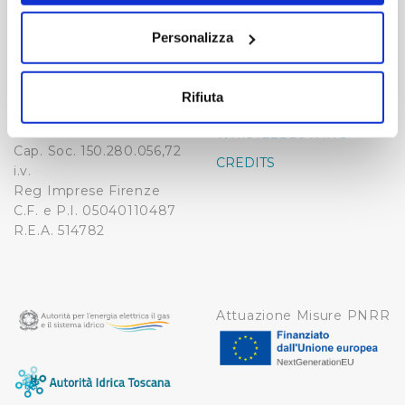
Publiacqua S.p.A
FAQ
sull'icona di attivazione della privacy.
Via Villamagna 90/c -
Personalizza
PRIVACY POLICY
50126 Fi
Con il tuo consenso, vorremmo anche:
Tel. +39 055688903
NOTE LEGALI
raccogliere informazioni sulla tua posizione
Fax. +39 0556862495
Rifiuta
COOKIE
geografica, con un'approssimazione di qualche
-
metro,
WHISTLEBLOWING
Cap. Soc. 150.280.056,72
Identificare il tuo dispositivo, scansionandolo
CREDITS
i.v.
attivamente alla ricerca di caratteristiche specifiche
Reg Imprese Firenze
(impronte digitali).
C.F. e P.I. 05040110487
Approfondisci come vengono elaborati i tuoi dati personali
R.E.A. 514782
e imposta le tue preferenze nella
sezione dettagli
. Puoi
modificare o ritirare il tuo consenso in qualsiasi momento
dalla Dichiarazione sui cookie.
Attuazione Misure PNRR
Utilizziamo dei cookie tecnici necessari per rendere
fruibile il sito web abilitandone funzionalità di base quali
la navigazione sulle pagine e l'accesso alle aree
protette. In linea con le preferenze manifestate