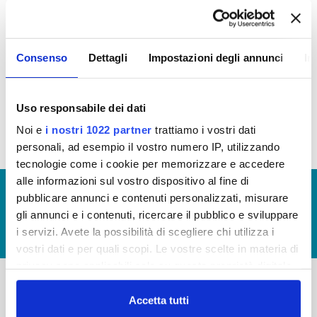
attraverso specifici
Bandi,
le
attività
culturali
,
sportive
,
socio sanitarie
e
ambiente
.
Consenso
Dettagli
Impostazioni degli annunci
In
Nomina della Commissione Sponsorizzazioni
per la
valutazione dei progetti presentati tramite bando
Uso responsabile dei dati
Noi e
i nostri 1022 partner
trattiamo i vostri dati
personali, ad esempio il vostro numero IP, utilizzando
tecnologie come i cookie per memorizzare e accedere
alle informazioni sul vostro dispositivo al fine di
© Copyright 2017 - 2026
GLOSSARIO
pubblicare annunci e contenuti personalizzati, misurare
GIUDICA IL SERVIZIO
gli annunci e i contenuti, ricercare il pubblico e sviluppare
i servizi. Avete la possibilità di scegliere chi utilizza i
LAVORA CON NOI
vostri dati e per quali scopi. Le vostre scelte in materia di
privacy sono applicabili solo su questa proprietà digitale
in cui avete effettuato le vostre scelte. È possibile
modificare o revocare il proprio consenso in qualsiasi
Accetta tutti
-
-
momento dalla Dichiarazione sui cookie o facendo clic