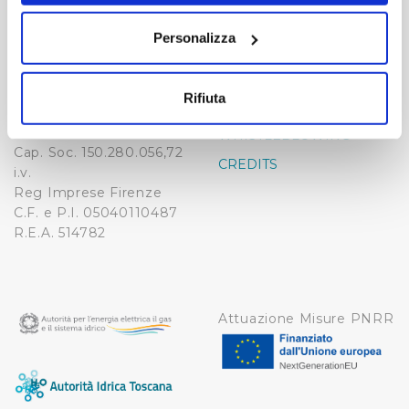
Publiacqua S.p.A
FAQ
sull'icona di attivazione della privacy.
Via Villamagna 90/c -
Personalizza
PRIVACY POLICY
50126 Fi
Con il tuo consenso, vorremmo anche:
Tel. +39 055688903
NOTE LEGALI
raccogliere informazioni sulla tua posizione
Fax. +39 0556862495
Rifiuta
COOKIE
geografica, con un'approssimazione di qualche
-
metro,
WHISTLEBLOWING
Cap. Soc. 150.280.056,72
Identificare il tuo dispositivo, scansionandolo
CREDITS
i.v.
attivamente alla ricerca di caratteristiche specifiche
Reg Imprese Firenze
(impronte digitali).
C.F. e P.I. 05040110487
Approfondisci come vengono elaborati i tuoi dati personali
R.E.A. 514782
e imposta le tue preferenze nella
sezione dettagli
. Puoi
modificare o ritirare il tuo consenso in qualsiasi momento
dalla Dichiarazione sui cookie.
Attuazione Misure PNRR
Utilizziamo dei cookie tecnici necessari per rendere
fruibile il sito web abilitandone funzionalità di base quali
la navigazione sulle pagine e l'accesso alle aree
protette. In linea con le preferenze manifestate