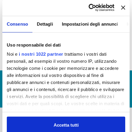
attraverso specifici
Bandi,
le
attività
culturali
,
sportive
,
socio sanitarie
e
ambiente
.
Consenso
Dettagli
Impostazioni degli annunci
In
Nomina della Commissione Sponsorizzazioni
per la
valutazione dei progetti presentati tramite bando
Uso responsabile dei dati
Noi e
i nostri 1022 partner
trattiamo i vostri dati
personali, ad esempio il vostro numero IP, utilizzando
tecnologie come i cookie per memorizzare e accedere
alle informazioni sul vostro dispositivo al fine di
© Copyright 2017 - 2026
GLOSSARIO
pubblicare annunci e contenuti personalizzati, misurare
GIUDICA IL SERVIZIO
gli annunci e i contenuti, ricercare il pubblico e sviluppare
i servizi. Avete la possibilità di scegliere chi utilizza i
LAVORA CON NOI
vostri dati e per quali scopi. Le vostre scelte in materia di
privacy sono applicabili solo su questa proprietà digitale
in cui avete effettuato le vostre scelte. È possibile
modificare o revocare il proprio consenso in qualsiasi
Accetta tutti
-
-
momento dalla Dichiarazione sui cookie o facendo clic