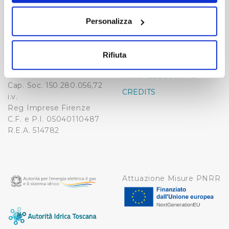
Publiacqua S.p.A
FAQ
sull'icona di attivazione della privacy.
Via Villamagna 90/c -
Personalizza
PRIVACY POLICY
50126 Fi
Con il tuo consenso, vorremmo anche:
Tel. +39 055688903
NOTE LEGALI
raccogliere informazioni sulla tua posizione
Fax. +39 0556862495
Rifiuta
COOKIE
geografica, con un'approssimazione di qualche
-
metro,
WHISTLEBLOWING
Cap. Soc. 150.280.056,72
Identificare il tuo dispositivo, scansionandolo
CREDITS
i.v.
attivamente alla ricerca di caratteristiche specifiche
Reg Imprese Firenze
(impronte digitali).
C.F. e P.I. 05040110487
Approfondisci come vengono elaborati i tuoi dati personali
R.E.A. 514782
e imposta le tue preferenze nella
sezione dettagli
. Puoi
modificare o ritirare il tuo consenso in qualsiasi momento
dalla Dichiarazione sui cookie.
Attuazione Misure PNRR
Utilizziamo dei cookie tecnici necessari per rendere
fruibile il sito web abilitandone funzionalità di base quali
la navigazione sulle pagine e l'accesso alle aree
protette. In linea con le preferenze manifestate