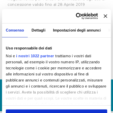
concessione valido fino al 28 Aprile 2019
Regolamento per i criteri di ammissione agli atti di
concessione valido dal 29 Aprile 2019 fino al 2
Luglio 2019
Consenso
Dettagli
Impostazioni degli annunci
In
Regolamento per i criteri di ammissione agli atti di
concessione in vigore dal 3 Luglio 2019
Per l'annualità 2019 potranno essere istruite le
Uso responsabile dei dati
sole richieste di sponsorizzazione ricevute
Noi e
i nostri 1022 partner
trattiamo i vostri dati
entro e non oltre il 15/09/2019
personali, ad esempio il vostro numero IP, utilizzando
tecnologie come i cookie per memorizzare e accedere
alle informazioni sul vostro dispositivo al fine di
pubblicare annunci e contenuti personalizzati, misurare
gli annunci e i contenuti, ricercare il pubblico e sviluppare
© Copyright 2017 - 2026
GLOSSARIO
i servizi. Avete la possibilità di scegliere chi utilizza i
GIUDICA IL SERVIZIO
vostri dati e per quali scopi. Le vostre scelte in materia di
LAVORA CON NOI
privacy sono applicabili solo su questa proprietà digitale
in cui avete effettuato le vostre scelte. È possibile