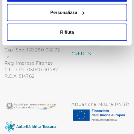
Publiacqua S.p.A
FAQ
sull'icona di attivazione della privacy.
Via Villamagna 90/c -
Personalizza
PRIVACY POLICY
50126 Fi
Con il tuo consenso, vorremmo anche:
Tel. +39 055688903
NOTE LEGALI
raccogliere informazioni sulla tua posizione
Fax. +39 0556862495
Rifiuta
COOKIE
geografica, con un'approssimazione di qualche
-
metro,
WHISTLEBLOWING
Cap. Soc. 150.280.056,72
Identificare il tuo dispositivo, scansionandolo
CREDITS
i.v.
attivamente alla ricerca di caratteristiche specifiche
Reg Imprese Firenze
(impronte digitali).
C.F. e P.I. 05040110487
Approfondisci come vengono elaborati i tuoi dati personali
R.E.A. 514782
e imposta le tue preferenze nella
sezione dettagli
. Puoi
modificare o ritirare il tuo consenso in qualsiasi momento
dalla Dichiarazione sui cookie.
Attuazione Misure PNRR
Utilizziamo dei cookie tecnici necessari per rendere
fruibile il sito web abilitandone funzionalità di base quali
la navigazione sulle pagine e l'accesso alle aree
protette. In linea con le preferenze manifestate