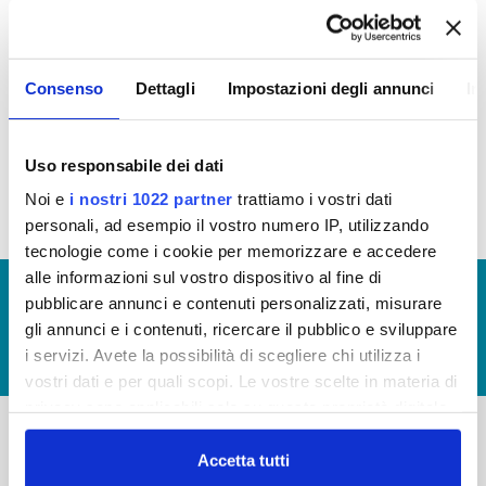
quattro specifici
Bandi,
le
attività
culturali
,
sportive
,
ambiente
e
socio
sanitarie.
Consenso
Dettagli
Impostazioni degli annunci
In
Nomina della Commissione Sponsorizzazioni
per la
valutazione dei progetti presentati tramite bando
Uso responsabile dei dati
Noi e
i nostri 1022 partner
trattiamo i vostri dati
personali, ad esempio il vostro numero IP, utilizzando
tecnologie come i cookie per memorizzare e accedere
alle informazioni sul vostro dispositivo al fine di
© Copyright 2017 - 2026
GLOSSARIO
pubblicare annunci e contenuti personalizzati, misurare
GIUDICA IL SERVIZIO
gli annunci e i contenuti, ricercare il pubblico e sviluppare
i servizi. Avete la possibilità di scegliere chi utilizza i
LAVORA CON NOI
vostri dati e per quali scopi. Le vostre scelte in materia di
privacy sono applicabili solo su questa proprietà digitale
in cui avete effettuato le vostre scelte. È possibile
modificare o revocare il proprio consenso in qualsiasi
Accetta tutti
-
-
momento dalla Dichiarazione sui cookie o facendo clic