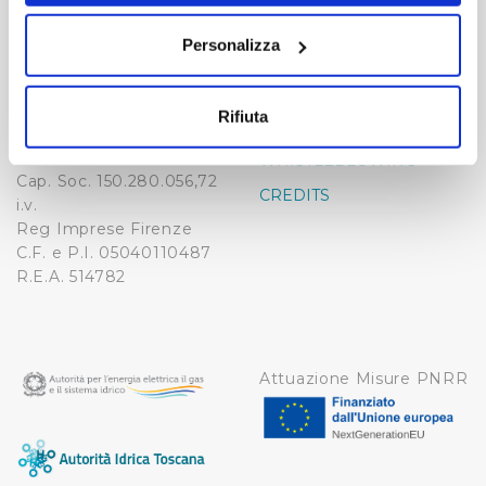
Publiacqua S.p.A
FAQ
sull'icona di attivazione della privacy.
Via Villamagna 90/c -
Personalizza
PRIVACY POLICY
50126 Fi
Con il tuo consenso, vorremmo anche:
Tel. +39 055688903
NOTE LEGALI
raccogliere informazioni sulla tua posizione
Fax. +39 0556862495
Rifiuta
COOKIE
geografica, con un'approssimazione di qualche
-
metro,
WHISTLEBLOWING
Cap. Soc. 150.280.056,72
Identificare il tuo dispositivo, scansionandolo
CREDITS
i.v.
attivamente alla ricerca di caratteristiche specifiche
Reg Imprese Firenze
(impronte digitali).
C.F. e P.I. 05040110487
Approfondisci come vengono elaborati i tuoi dati personali
R.E.A. 514782
e imposta le tue preferenze nella
sezione dettagli
. Puoi
modificare o ritirare il tuo consenso in qualsiasi momento
dalla Dichiarazione sui cookie.
Attuazione Misure PNRR
Utilizziamo dei cookie tecnici necessari per rendere
fruibile il sito web abilitandone funzionalità di base quali
la navigazione sulle pagine e l'accesso alle aree
protette. In linea con le preferenze manifestate