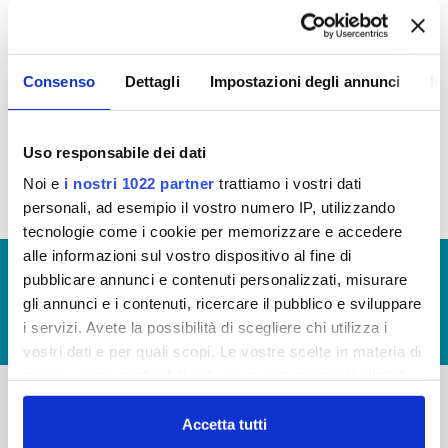
quattro specifici
Bandi,
le
attività
culturali
,
sportive
,
ambiente
e
socio
sanitarie.
Consenso
Dettagli
Impostazioni degli annunci
In
Nomina della Commissione Sponsorizzazioni
per la
valutazione dei progetti presentati tramite bando
Uso responsabile dei dati
Noi e
i nostri 1022 partner
trattiamo i vostri dati
personali, ad esempio il vostro numero IP, utilizzando
tecnologie come i cookie per memorizzare e accedere
alle informazioni sul vostro dispositivo al fine di
© Copyright 2017 - 2026
GLOSSARIO
pubblicare annunci e contenuti personalizzati, misurare
GIUDICA IL SERVIZIO
gli annunci e i contenuti, ricercare il pubblico e sviluppare
i servizi. Avete la possibilità di scegliere chi utilizza i
LAVORA CON NOI
vostri dati e per quali scopi. Le vostre scelte in materia di
privacy sono applicabili solo su questa proprietà digitale
in cui avete effettuato le vostre scelte. È possibile
modificare o revocare il proprio consenso in qualsiasi
Accetta tutti
-
-
momento dalla Dichiarazione sui cookie o facendo clic