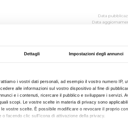
Data pubblicazi
Data aggiornamen
ITÀ
Dettagli
Impostazioni degli annunci
iene, attraverso quattro specifici
Bandi,
le attività
culturali
,
rattiamo i vostri dati personali, ad esempio il vostro numero IP, 
orizzazioni
per la valutazione dei progetti presentati tra
dere alle informazioni sul vostro dispositivo al fine di pubblica
nunci e i contenuti, ricercare il pubblico e sviluppare i servizi. A
r quali scopi. Le vostre scelte in materia di privacy sono applicabi
to le vostre scelte. È possibile modificare o revocare il proprio 
 o facendo clic sull'icona di attivazione della privacy.