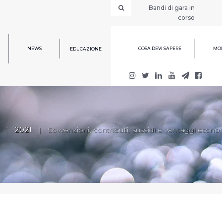
Bandi di gara in
corso
NEWS
COSA DEVI SAPERE
MOD
EDUCAZIONE
|
2021
|
Sovvenzioni, contributi, sussidi e vantaggi econo