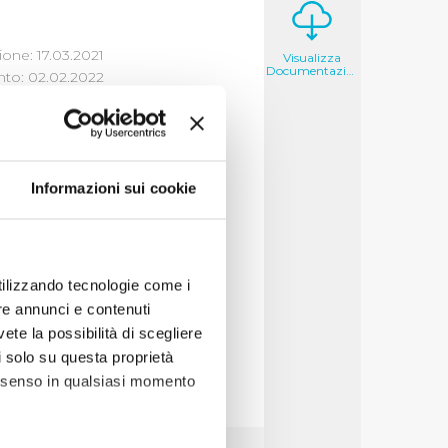
one: 17.03.2021
Visualizza
Documentazione
to: 02.02.2022
Informazioni sui cookie
sportive
,
ambiente
utilizzando tecnologie come i
mite bando
re annunci e contenuti
vete la possibilità di scegliere
li solo su questa proprietà
consenso in qualsiasi momento