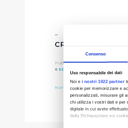
CRITERI E MODAL
Consenso
Publiacqua per l'anno
2021
, sost
e
socio sanitarie.
Uso responsabile dei dati
Noi e
i nostri 1022 partner
t
Nomina della Commissione Spons
cookie per memorizzare e acce
personalizzati, misurare gli an
chi utilizza i vostri dati e pe
digitale in cui avete effettua
dalla Dichiarazione sui cookie