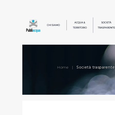
ACQUA &
SOCIETÀ
CHI SIAMO
TERRITORIO
TRASPARENTE
Home
|
Società trasparente