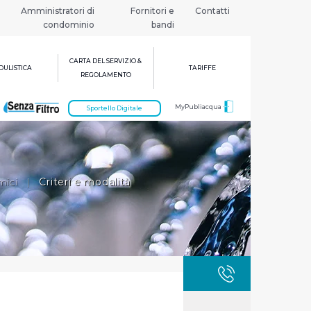
Amministratori di
Fornitori e
Contatti
condominio
bandi
CARTA DEL SERVIZIO &
ULISTICA
TARIFFE
REGOLAMENTO
MyPubliacqua
Sportello Digitale
mici
|
Criteri e modalità
GUASTI
800 3