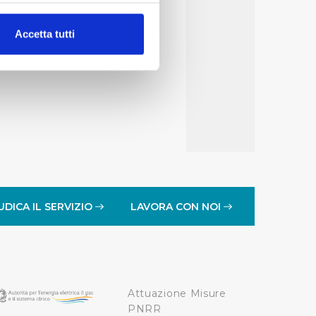
alche metro,
Accetta tutti
e specifiche (impronte
ezione dettagli
. Puoi
lità di base quali la
te dall’Utente e con i
affico sul nostro sito web,
idendo informazioni sul
 di analisi dei dati web,
UDICA IL SERVIZIO
LAVORA CON NOI
oni che l’Utente ha fornito
r le finalità sopra indicate.
Attuazione Misure
onando i singoli cookie
PNRR