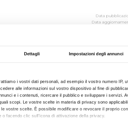
Data pubblicazi
Data aggiornamen
Dettagli
Impostazioni degli annunci
Publiacqua ascolta e cerca di comprendere i bisogni, i desi
to ed in base a questi orienta le proprie scelte, le proprie 
rattiamo i vostri dati personali, ad esempio il vostro numero IP, 
dere alle informazioni sul vostro dispositivo al fine di pubblica
4
nunci e i contenuti, ricercare il pubblico e sviluppare i servizi. A
r quali scopi. Le vostre scelte in materia di privacy sono applicabi
to le vostre scelte. È possibile modificare o revocare il proprio 
 o facendo clic sull'icona di attivazione della privacy.