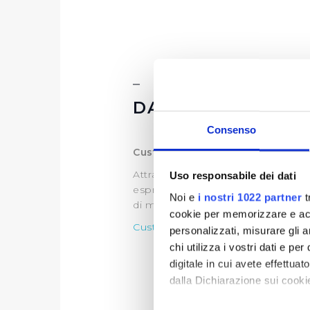
DATI ULTERIORI
Consenso
Customer Satisfaction
Attraverso
l’indagine di customer,
Uso responsabile dei dati
esprime sul servizio idrico integra
Noi e
i nostri 1022 partner
t
di migliorare il servizio.
cookie per memorizzare e acce
Customer Satisfaction I Sem.202
personalizzati, misurare gli an
chi utilizza i vostri dati e pe
digitale in cui avete effettua
dalla Dichiarazione sui cookie