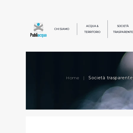
ACQUA &
SOCIETÀ
CHI SIAMO
TERRITORIO
TRASPARENTE
Home
|
Società trasparente