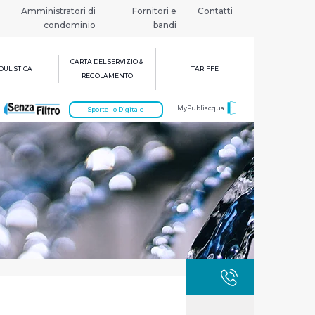
Amministratori di
Fornitori e
Contatti
condominio
bandi
CARTA DEL SERVIZIO &
ULISTICA
TARIFFE
REGOLAMENTO
MyPubliacqua
Sportello Digitale
GUASTI
800 3