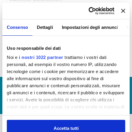
Attraverso
l’indagine di customer,
Publiacqua
ascolta e cerca di comprendere i bisogni, i
desideri che il cittadino esprime sul servizio idrico
Consenso
Dettagli
Impostazioni degli annunci
In
integrato ed in base a questi orienta le proprie
scelte, le proprie decisioni per cercare di migliorare
il servizio.
Uso responsabile dei dati
Customer Satisfaction I Sem.2024
Noi e
i nostri 1022 partner
trattiamo i vostri dati
personali, ad esempio il vostro numero IP, utilizzando
tecnologie come i cookie per memorizzare e accedere
alle informazioni sul vostro dispositivo al fine di
pubblicare annunci e contenuti personalizzati, misurare
© Copyright 2017 - 2026
GLOSSARIO
gli annunci e i contenuti, ricercare il pubblico e sviluppare
GIUDICA IL SERVIZIO
i servizi. Avete la possibilità di scegliere chi utilizza i
LAVORA CON NOI
vostri dati e per quali scopi. Le vostre scelte in materia di
privacy sono applicabili solo su questa proprietà digitale
in cui avete effettuato le vostre scelte. È possibile
modificare o revocare il proprio consenso in qualsiasi
Accetta tutti