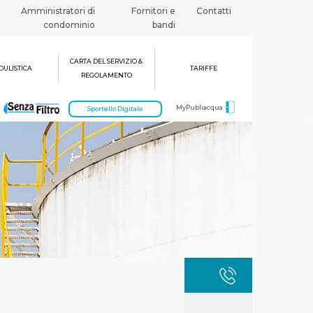
Amministratori di
Fornitori e
Contatti
condominio
bandi
CARTA DEL SERVIZIO &
ULISTICA
TARIFFE
REGOLAMENTO
MyPubliacqua
Sportello Digitale
GUASTI
800 3