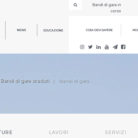
Bandi di gara in
corso
NEWS
COSA DEVI SAPERE
MOD
EDUCAZIONE
Bandi di gara scaduti
|
Bandi di gara
TURE
LAVORI
SERVIZI