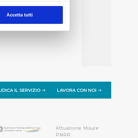
alche metro,
Accetta tutti
e specifiche (impronte
ezione dettagli
. Puoi
lità di base quali la
te dall’Utente e con i
affico sul nostro sito web,
idendo informazioni sul
 di analisi dei dati web,
UDICA IL SERVIZIO
LAVORA CON NOI
oni che l’Utente ha fornito
r le finalità sopra indicate.
Attuazione Misure
onando i singoli cookie
PNRR