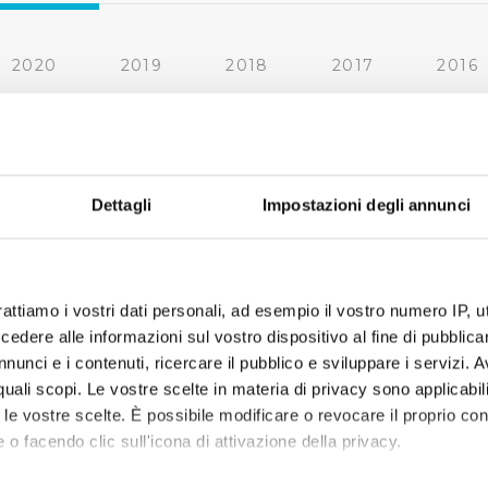
2020
2019
2018
2017
2016
2010
2009
2008
2007
« prima
‹ precedente
1
2
3
4
Dettagli
Impostazioni degli annunci
rattiamo i vostri dati personali, ad esempio il vostro numero IP, 
dere alle informazioni sul vostro dispositivo al fine di pubblica
nunci e i contenuti, ricercare il pubblico e sviluppare i servizi. A
r quali scopi. Le vostre scelte in materia di privacy sono applicabi
to le vostre scelte. È possibile modificare o revocare il proprio 
 o facendo clic sull'icona di attivazione della privacy.