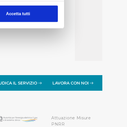
alche metro,
Accetta tutti
e specifiche (impronte
ezione dettagli
. Puoi
lità di base quali la
te dall’Utente e con i
affico sul nostro sito web,
idendo informazioni sul
 di analisi dei dati web,
UDICA IL SERVIZIO
LAVORA CON NOI
oni che l’Utente ha fornito
r le finalità sopra indicate.
Attuazione Misure
onando i singoli cookie
PNRR