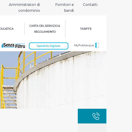
Amministratori di
Fornitori e
Contatti
condominio
bandi
CARTA DEL SERVIZIO &
ULISTICA
TARIFFE
REGOLAMENTO
MyPubliacqua
Sportello Digitale
GUASTI
800 3