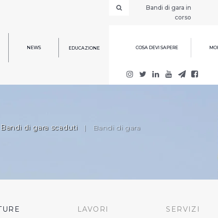
Bandi di gara in
corso
NEWS
COSA DEVI SAPERE
MOD
EDUCAZIONE
Bandi di gara scaduti
|
Bandi di gara
TURE
LAVORI
SERVIZI