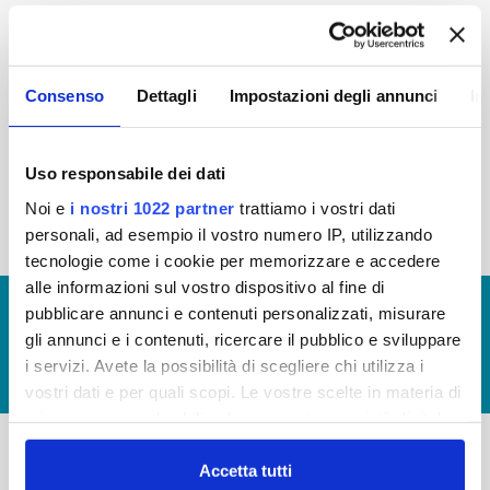
2015
2014
2013
2012
2011
2010
2009
2008
Consenso
Dettagli
Impostazioni degli annunci
In
2007
2006
2005
Uso responsabile dei dati
Noi e
i nostri 1022 partner
trattiamo i vostri dati
« prima
‹ precedente
1
2
3
4
personali, ad esempio il vostro numero IP, utilizzando
tecnologie come i cookie per memorizzare e accedere
alle informazioni sul vostro dispositivo al fine di
© Copyright 2017 - 2026
GLOSSARIO
pubblicare annunci e contenuti personalizzati, misurare
gli annunci e i contenuti, ricercare il pubblico e sviluppare
GIUDICA IL SERVIZIO
i servizi. Avete la possibilità di scegliere chi utilizza i
LAVORA CON NOI
vostri dati e per quali scopi. Le vostre scelte in materia di
privacy sono applicabili solo su questa proprietà digitale
in cui avete effettuato le vostre scelte. È possibile
modificare o revocare il proprio consenso in qualsiasi
Accetta tutti
-
-