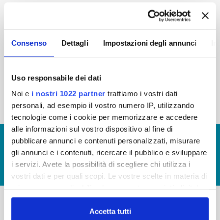
2015
2014
2013
2012
2011
2010
2009
2008
Consenso
Dettagli
Impostazioni degli annunci
In
2007
2006
2005
Uso responsabile dei dati
Noi e
i nostri 1022 partner
trattiamo i vostri dati
« prima
‹ precedente
1
2
3
4
personali, ad esempio il vostro numero IP, utilizzando
tecnologie come i cookie per memorizzare e accedere
alle informazioni sul vostro dispositivo al fine di
© Copyright 2017 - 2026
GLOSSARIO
pubblicare annunci e contenuti personalizzati, misurare
gli annunci e i contenuti, ricercare il pubblico e sviluppare
GIUDICA IL SERVIZIO
i servizi. Avete la possibilità di scegliere chi utilizza i
LAVORA CON NOI
vostri dati e per quali scopi. Le vostre scelte in materia di
privacy sono applicabili solo su questa proprietà digitale
in cui avete effettuato le vostre scelte. È possibile
modificare o revocare il proprio consenso in qualsiasi
Accetta tutti
-
-