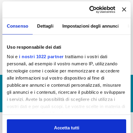
2015
2014
2013
2012
2011
2010
2009
2008
Consenso
Dettagli
Impostazioni degli annunci
In
2007
2006
2005
Uso responsabile dei dati
Noi e
i nostri 1022 partner
trattiamo i vostri dati
« prima
‹ precedente
1
2
3
4
5
personali, ad esempio il vostro numero IP, utilizzando
tecnologie come i cookie per memorizzare e accedere
alle informazioni sul vostro dispositivo al fine di
© Copyright 2017 - 2026
GLOSSARIO
pubblicare annunci e contenuti personalizzati, misurare
gli annunci e i contenuti, ricercare il pubblico e sviluppare
GIUDICA IL SERVIZIO
i servizi. Avete la possibilità di scegliere chi utilizza i
LAVORA CON NOI
vostri dati e per quali scopi. Le vostre scelte in materia di
privacy sono applicabili solo su questa proprietà digitale
in cui avete effettuato le vostre scelte. È possibile
modificare o revocare il proprio consenso in qualsiasi
Accetta tutti
-
-