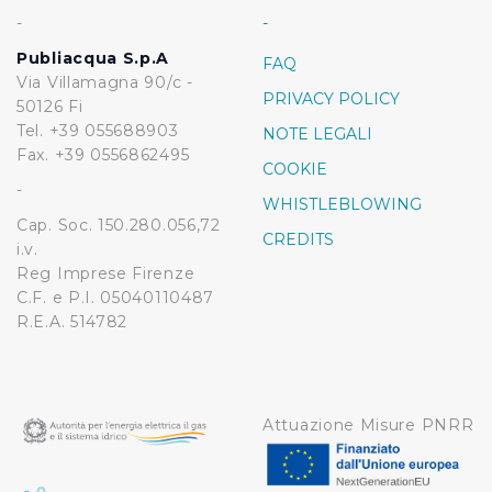
-
-
Publiacqua S.p.A
FAQ
Via Villamagna 90/c -
PRIVACY POLICY
50126 Fi
Tel. +39 055688903
NOTE LEGALI
Fax. +39 0556862495
COOKIE
-
WHISTLEBLOWING
Cap. Soc. 150.280.056,72
CREDITS
i.v.
Reg Imprese Firenze
C.F. e P.I. 05040110487
R.E.A. 514782
Attuazione Misure PNRR