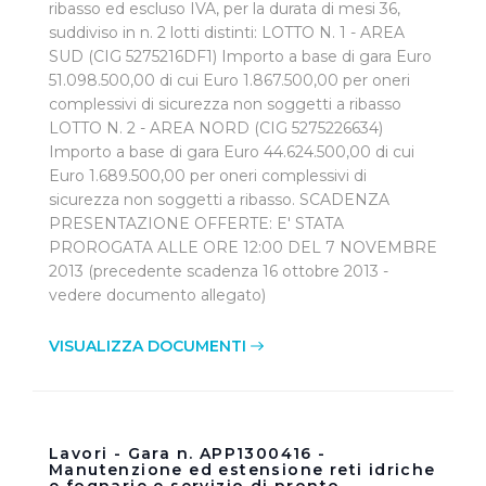
ribasso ed escluso IVA, per la durata di mesi 36,
protette. In linea con le preferenze manifestate
suddiviso in n. 2 lotti distinti: LOTTO N. 1 - AREA
dall’Utente e con i consensi dallo stesso prestati, i
SUD (CIG 5275216DF1) Importo a base di gara Euro
cookie possono essere inoltre utilizzati per analizzare il
51.098.500,00 di cui Euro 1.867.500,00 per oneri
traffico sul nostro sito web, per personalizzare
complessivi di sicurezza non soggetti a ribasso
contenuti ed annunci e per fornire funzionalità dei social
LOTTO N. 2 - AREA NORD (CIG 5275226634)
media, condividendo informazioni sul modo in cui
Importo a base di gara Euro 44.624.500,00 di cui
l’Utente utilizza il nostro sito con i nostri partner. Tali
Euro 1.689.500,00 per oneri complessivi di
soggetti, che si occupano di analisi dei dati web,
sicurezza non soggetti a ribasso. SCADENZA
pubblicità e social media, potrebbero combinare le
PRESENTAZIONE OFFERTE: E' STATA
informazioni ricevute con altre informazioni che l’Utente
PROROGATA ALLE ORE 12:00 DEL 7 NOVEMBRE
2013 (precedente scadenza 16 ottobre 2013 -
ha fornito loro o che hanno raccolto dal suo utilizzo dei
vedere documento allegato)
loro servizi.
VISUALIZZA DOCUMENTI
Cliccando su "Accetta tutti", l'Utente accetta di
memorizzare tutti i cookie sul dispositivo per le finalità
sopra indicate.
Lavori - Gara n. APP1300416 -
Cliccando su "Personalizza" l’Utente può gestire
Manutenzione ed estensione reti idriche
direttamente le proprie preferenze selezionando i