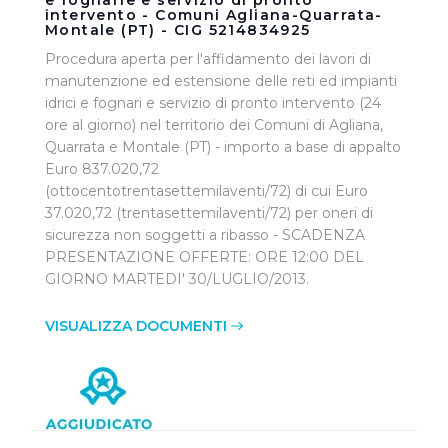
e fognarie e servizio di pronto
intervento - Comuni Agliana-Quarrata-
singoli cookie desiderati e le terze parti destinatarie
Montale (PT) - CIG 5214834925
della condivisione di informazioni sopra indicata.
Procedura aperta per l'affidamento dei lavori di
manutenzione ed estensione delle reti ed impianti
Cliccando su "Rifiuta" o sulla "X" posizionata in alto a
idrici e fognari e servizio di pronto intervento (24
destra in questo banner l’Utente rifiuta tutti i cookie con
ore al giorno) nel territorio dei Comuni di Agliana,
la sola eccezione dei cookie tecnici. La chiusura del
Quarrata e Montale (PT) - importo a base di appalto
presente banner comporta il permanere delle
Euro 837.020,72
impostazioni di default e dunque la continuazione della
(ottocentotrentasettemilaventi/72) di cui Euro
navigazione in assenza di cookie o altri sistemi di
37.020,72 (trentasettemilaventi/72) per oneri di
tracciamento ad esclusione di quelli tecnici
sicurezza non soggetti a ribasso - SCADENZA
PRESENTAZIONE OFFERTE: ORE 12:00 DEL
indispensabili per una corretta visualizzazione della
GIORNO MARTEDI' 30/LUGLIO/2013.
pagina.
VISUALIZZA DOCUMENTI