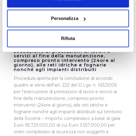
momento dalla Dichiarazione sui cookie o facendo clic
sull'icona di attivazione della privacy.
Personalizza
Con il tuo consenso, vorremmo anche:
raccogliere informazioni sulla tua posizione
Rifiuta
geografica, con un'approssimazione di qualche
Lavori - Gara n. APP1300470 -
metro,
Esecuzione di prestazioni di lavori e
servizi al fine della manutenzione,
Identificare il tuo dispositivo, scansionandolo
compreso pronto intervento (24ore al
giorno), alle reti idriche e fognarie
attivamente alla ricerca di caratteristiche specifiche
nonché agli impianti distribuiti
(impronte digitali).
Procedura aperta per la conclusione di accordo
Approfondisci come vengono elaborati i tuoi dati personali
quadro ai sensi dell’art. 222 del D.Lgs. n. 163/2006
e imposta le tue preferenze nella
sezione dettagli
. Puoi
per l’esecuzione di prestazioni di lavori e servizi al
modificare o ritirare il tuo consenso in qualsiasi momento
fine della manutenzione, compreso pronto
dalla Dichiarazione sui cookie.
intervento (24ore al giorno), alle reti idriche e
fognarie nonché agli impianti distribuiti sul territorio
Utilizziamo dei cookie tecnici necessari per rendere
della Società – Importo complessivo a base di gara
fruibile il sito web abilitandone funzionalità di base quali
Euro 95.723.000,00 di cui Euro 3.557.000,00 per
oneri complessivi di sicurezza non soggetti a
la navigazione sulle pagine e l'accesso alle aree