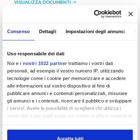
VISUALIZZA DOCUMENTI
Consenso
Dettagli
Impostazioni degli annunci
In
Lavori - Gara n. APP1201111 -
Realizzazione Emissario Fognario in
Sinistra d'Arno - II° Lotto da
attraversamento F.Greve a Emissario
Meridionale - CIG 4803507B5D
Uso responsabile dei dati
ESITO della procedura ristretta per l'affidamento
Noi e
i nostri 1022 partner
trattiamo i vostri dati
della esecuzione di tutte le opere e provviste
personali, ad esempio il vostro numero IP, utilizzando
occorrenti per la realizzazione del 2° lotto
tecnologie come i cookie per memorizzare e accedere
dell'emissario fognario in sinistra d'Arno da
alle informazioni sul vostro dispositivo al fine di
attraversamento del f.Greve in destra idrografica
pubblicare annunci e contenuti personalizzati, misurare
fino al collegamento con l'esistente collettore
gli annunci e i contenuti, ricercare il pubblico e sviluppare
denominato Emissario Meridionale - CIG
i servizi. Avete la possibilità di scegliere chi utilizza i
4803507B5D - Importo complessivo a base di
vostri dati e per quali scopi. Le vostre scelte in materia di
appalto Euro 20.549.606,88 di cui Euro 1.581.367,14
per oneri della sicurezza non soggetti a ribasso.
privacy sono applicabili solo su questa proprietà digitale
in cui avete effettuato le vostre scelte. È possibile
VISUALIZZA DOCUMENTI
modificare o revocare il proprio consenso in qualsiasi
Accetta tutti